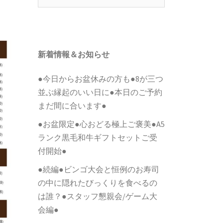
索:
新着情報＆お知らせ
●今日からお盆休みの方も●8が三つ
並ぶ縁起のいい日に●本日のご予約
まだ間に合います●
●お盆限定●心おどる極上ご褒美●A5
ランク黒毛和牛ギフトセットご受
付開始●
●続編●ビンゴ大会と恒例のお寿司
の中に隠れたびっくりを食べるの
は誰？●スタッフ懇親会/ゲーム大
会編●