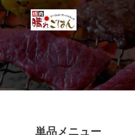
コ
ン
テ
ン
ツ
へ
ス
キ
ッ
プ
単品メニュー