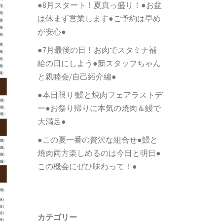
●8月スタート！夏真っ盛り！●お盆
は休まず営業します●ご予約は早め
が安心●
●7月最後の日！お肉でスタミナ補
給の日にしよう●新スタッフちゃん
と親睦会/自己紹介編●
●本日限り!鰻と焼肉フェアラストデ
ー●お祭り帰りに本気の焼肉＆鰻で
大満足●
●この夏一番の贅沢な組合せ●鰻と
焼肉両方楽しめるのは今日と明日●
この機会にぜひ味わって！●
カテゴリー