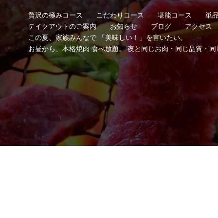
贅沢の極みコース
こだわりコース
堪能コース
単
テイクアウトのご案内
お知らせ
ブログ
アクセス
この夏、家族みんなで 「美味しい！」を言いたい。
お昼から、本格焼肉 食べ放題。 夜と同じお肉・同じ品質・同