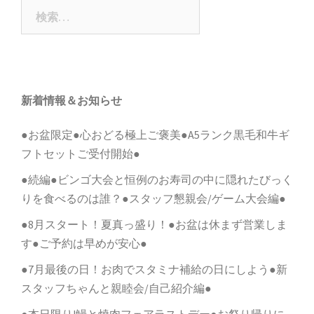
ビ
検
ゲ
索:
ー
シ
ョ
新着情報＆お知らせ
ン
●お盆限定●心おどる極上ご褒美●A5ランク黒毛和牛ギ
フトセットご受付開始●
●続編●ビンゴ大会と恒例のお寿司の中に隠れたびっく
りを食べるのは誰？●スタッフ懇親会/ゲーム大会編●
●8月スタート！夏真っ盛り！●お盆は休まず営業しま
す●ご予約は早めが安心●
●7月最後の日！お肉でスタミナ補給の日にしよう●新
スタッフちゃんと親睦会/自己紹介編●