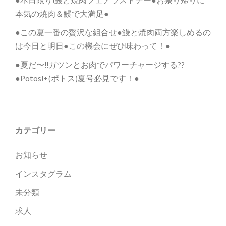
●本日限り!鰻と焼肉フェアラストデー●お祭り帰りに
本気の焼肉＆鰻で大満足●
●この夏一番の贅沢な組合せ●鰻と焼肉両方楽しめるの
は今日と明日●この機会にぜひ味わって！●
●夏だ〜!!ガツンとお肉でパワーチャージする??
●Potos!+(ポトス)夏号必見です！●
カテゴリー
お知らせ
インスタグラム
未分類
求人