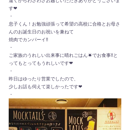
遠くからわざわざお越しいただきありがとうございま
す❤︎
・
息子くん！お勉強頑張って希望の高校に合格とお母さ
んのお誕生日のお祝いを兼ねて
焼肉でカンパーイ‼︎
・
ご家族のうれしい出来事に晴れごはん☀︎でお食事‼︎と
ってもとってもうれしいです❤︎
・
昨日はゆったり営業でしたので、
少しお話も伺えて楽しかったです❤︎
・