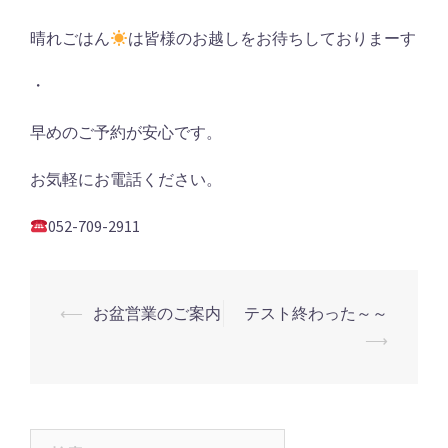
晴れごはん
は皆様のお越しをお待ちしておりまーす
・
早めのご予約が安心です。
お気軽にお電話ください。
052-709-2911
投
⟵
お盆営業のご案内
テスト終わった～～
稿
⟶
ナ
ビ
ゲ
検