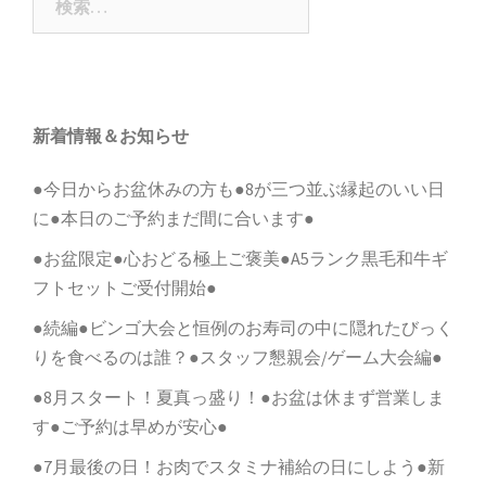
ー
索:
シ
ョ
ン
新着情報＆お知らせ
●今日からお盆休みの方も●8が三つ並ぶ縁起のいい日
に●本日のご予約まだ間に合います●
●お盆限定●心おどる極上ご褒美●A5ランク黒毛和牛ギ
フトセットご受付開始●
●続編●ビンゴ大会と恒例のお寿司の中に隠れたびっく
りを食べるのは誰？●スタッフ懇親会/ゲーム大会編●
●8月スタート！夏真っ盛り！●お盆は休まず営業しま
す●ご予約は早めが安心●
●7月最後の日！お肉でスタミナ補給の日にしよう●新