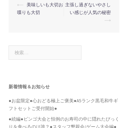
投
⟵
美味しいも大切お
主張し過ぎないやさし
稿
喋りも大切
い感じが人気の秘密
ナ
⟶
ビ
ゲ
ー
検
シ
索:
ョ
ン
新着情報＆お知らせ
●お盆限定●心おどる極上ご褒美●A5ランク黒毛和牛ギ
フトセットご受付開始●
●続編●ビンゴ大会と恒例のお寿司の中に隠れたびっく
りを食べるのは誰？●スタッフ懇親会/ゲーム大会編●