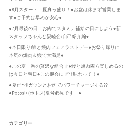
●8月スタート！夏真っ盛り！●お盆は休まず営業しま
す●ご予約は早めが安心●
●7月最後の日！お肉でスタミナ補給の日にしよう●新
スタッフちゃんと親睦会/自己紹介編●
●本日限り!鰻と焼肉フェアラストデー●お祭り帰りに
本気の焼肉＆鰻で大満足●
●この夏一番の贅沢な組合せ●鰻と焼肉両方楽しめるの
は今日と明日●この機会にぜひ味わって！●
●夏だ〜!!ガツンとお肉でパワーチャージする??
●Potos!+(ポトス)夏号必見です！●
カテゴリー