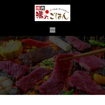
コ
ン
テ
ン
ツ
へ
ス
キ
ッ
プ