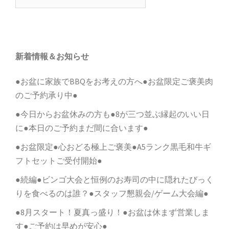
索:
ー
シ
ョ
新着情報＆お知らせ
ン
●お盆に家族でBBQをお考えの方へ●お盆限定ご褒美肉
のご予約承り中●
●今日からお盆休みの方も●8が三つ並ぶ縁起のいい日
に●本日のご予約まだ間に合います●
●お盆限定●心おどる極上ご褒美●A5ランク黒毛和牛ギ
フトセットご受付開始●
●続編●ビンゴ大会と恒例のお寿司の中に隠れたびっく
りを食べるのは誰？●スタッフ懇親会/ゲーム大会編●
●8月スタート！夏真っ盛り！●お盆は休まず営業しま
す●ご予約は早めが安心●