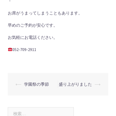
・
お席がうまってしまうこともあります。
早めのご予約が安心です。
お気軽にお電話ください。
052-709-2911
投
⟵
学園祭の季節
盛り上がりました
⟶
稿
ナ
ビ
検
ゲ