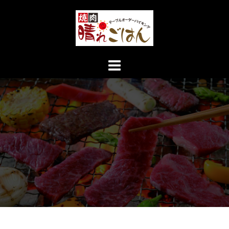
コ
ン
テ
ン
ツ
へ
ス
キ
ッ
プ