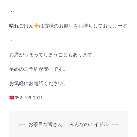
・
晴れごはん
は皆様のお越しをお待ちしておりまーす
・
お席がうまってしまうこともあります。
早めのご予約が安心です。
お気軽にお電話ください。
052-709-2911
投
⟵
お茶目な皆さん
みんなのアイドル
⟶
稿