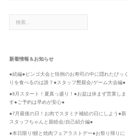
ナ
ビ
検
ゲ
索:
ー
シ
ョ
新着情報＆お知らせ
ン
●続編●ビンゴ大会と恒例のお寿司の中に隠れたびっく
りを食べるのは誰？●スタッフ懇親会/ゲーム大会編●
●8月スタート！夏真っ盛り！●お盆は休まず営業しま
す●ご予約は早めが安心●
●7月最後の日！お肉でスタミナ補給の日にしよう●新
スタッフちゃんと親睦会/自己紹介編●
●本日限り!鰻と焼肉フェアラストデー●お祭り帰りに