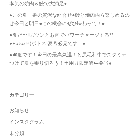
本気の焼肉＆鰻で大満足●
●この夏一番の贅沢な組合せ●鰻と焼肉両方楽しめるの
は今日と明日●この機会にぜひ味わって！●
●夏だ〜!!ガツンとお肉でパワーチャージする??
●Potos!+(ポトス)夏号必見です！●
●40度です！今日の最高気温！と黒毛和牛でスタミナ
つけて夏を乗り切ろう！土用丑限定鰻牛弁当●
カテゴリー
お知らせ
インスタグラム
未分類