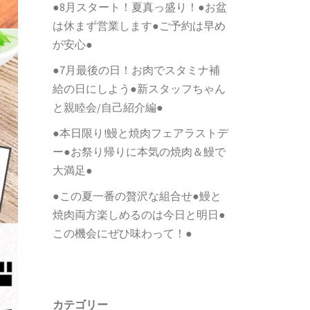
●8月スタート！夏真っ盛り！●お盆
は休まず営業します●ご予約は早め
が安心●
●7月最後の日！お肉でスタミナ補
給の日にしよう●新スタッフちゃん
と親睦会/自己紹介編●
●本日限り!鰻と焼肉フェアラストデ
ー●お祭り帰りに本気の焼肉＆鰻で
大満足●
●この夏一番の贅沢な組合せ●鰻と
焼肉両方楽しめるのは今日と明日●
この機会にぜひ味わって！●
カテゴリー