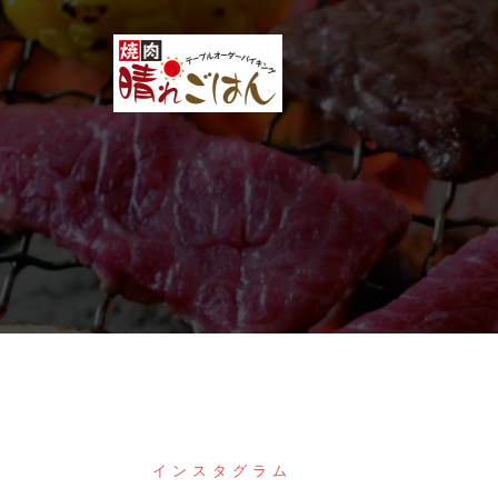
コ
ン
テ
ン
ツ
へ
ス
キ
ッ
プ
インスタグラム