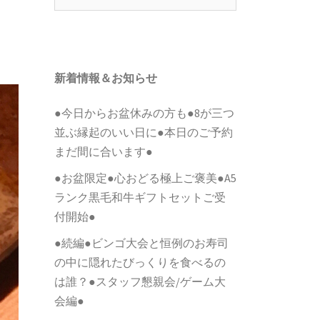
索:
新着情報＆お知らせ
●今日からお盆休みの方も●8が三つ
並ぶ縁起のいい日に●本日のご予約
まだ間に合います●
●お盆限定●心おどる極上ご褒美●A5
ランク黒毛和牛ギフトセットご受
付開始●
●続編●ビンゴ大会と恒例のお寿司
の中に隠れたびっくりを食べるの
は誰？●スタッフ懇親会/ゲーム大
会編●