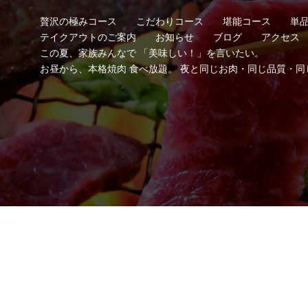
贅沢の極みコース
こだわりコース
堪能コース
単
テイクアウトのご案内
お知らせ
ブログ
アクセス
この夏、家族みんなで 「美味しい！」を言いたい。
お昼から、本格焼肉 食べ放題。 夜と同じお肉・同じ品質・同