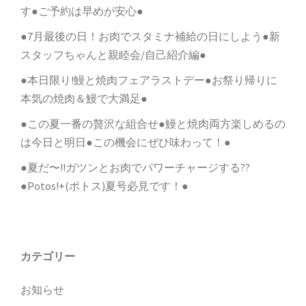
す●ご予約は早めが安心●
●7月最後の日！お肉でスタミナ補給の日にしよう●新
スタッフちゃんと親睦会/自己紹介編●
●本日限り!鰻と焼肉フェアラストデー●お祭り帰りに
本気の焼肉＆鰻で大満足●
●この夏一番の贅沢な組合せ●鰻と焼肉両方楽しめるの
は今日と明日●この機会にぜひ味わって！●
●夏だ〜!!ガツンとお肉でパワーチャージする??
●Potos!+(ポトス)夏号必見です！●
カテゴリー
お知らせ