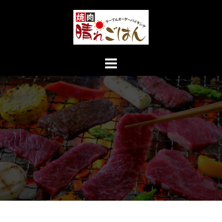
コ
ン
テ
ン
ツ
へ
ス
キ
ッ
プ