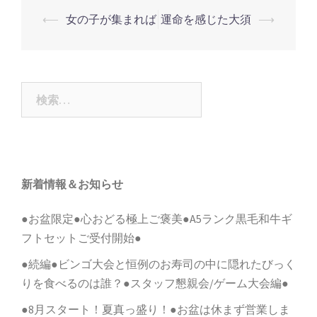
投
⟵
女の子が集まれば
運命を感じた大須
⟶
稿
ナ
ビ
検
ゲ
索:
ー
シ
ョ
新着情報＆お知らせ
ン
●お盆限定●心おどる極上ご褒美●A5ランク黒毛和牛ギ
フトセットご受付開始●
●続編●ビンゴ大会と恒例のお寿司の中に隠れたびっく
りを食べるのは誰？●スタッフ懇親会/ゲーム大会編●
●8月スタート！夏真っ盛り！●お盆は休まず営業しま