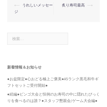
投
⟵
うれしいメッセー
炙り寿司最高
⟶
稿
ジ
ナ
ビ
ゲ
検
ー
索:
シ
ョ
ン
新着情報＆お知らせ
●お盆限定●心おどる極上ご褒美●A5ランク黒毛和牛ギ
フトセットご受付開始●
●続編●ビンゴ大会と恒例のお寿司の中に隠れたびっく
りを食べるのは誰？●スタッフ懇親会/ゲーム大会編●