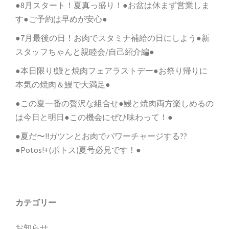
●8月スタート！夏真っ盛り！●お盆は休まず営業しま
す●ご予約は早めが安心●
●7月最後の日！お肉でスタミナ補給の日にしよう●新
スタッフちゃんと親睦会/自己紹介編●
●本日限り!鰻と焼肉フェアラストデー●お祭り帰りに
本気の焼肉＆鰻で大満足●
●この夏一番の贅沢な組合せ●鰻と焼肉両方楽しめるの
は今日と明日●この機会にぜひ味わって！●
●夏だ〜!!ガツンとお肉でパワーチャージする??
●Potos!+(ポトス)夏号必見です！●
カテゴリー
お知らせ