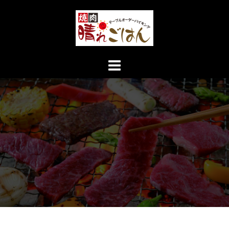
コ
ン
テ
ン
ツ
へ
ス
キ
ッ
プ