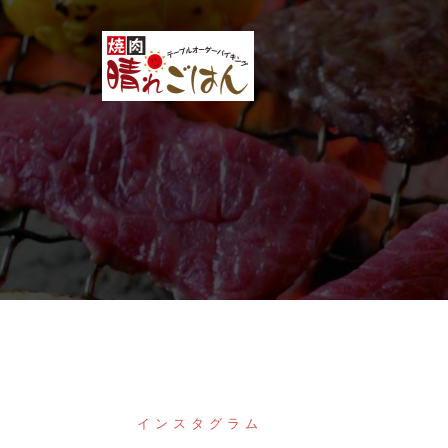
コ
ン
テ
ン
ツ
へ
ス
キ
ッ
プ
インスタグラム