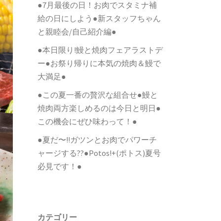
●7月最後の日！お肉でスタミナ補
給の日にしよう●新スタッフちゃん
と親睦会/自己紹介編●
●本日限り!鰻と焼肉フェアラストデ
ー●お祭り帰りに本気の焼肉＆鰻で
大満足●
●この夏一番の贅沢な組合せ●鰻と
焼肉両方楽しめるのは今日と明日●
この機会にぜひ味わって！●
●夏だ〜!!ガツンとお肉でパワーチ
ャージする??●Potos!+(ポトス)夏号
必見です！●
カテゴリー