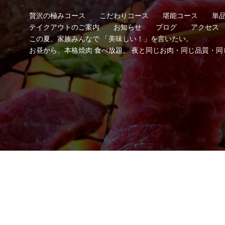
贅沢の極みコース
こだわりコース
堪能コース
単
テイクアウトのご案内
お知らせ
ブログ
アクセス
この夏、家族みんなで 「美味しい！」を言いたい。
お昼から、本格焼肉 食べ放題。 夜と同じお肉・同じ品質・同