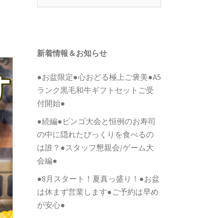
索:
新着情報＆お知らせ
●お盆限定●心おどる極上ご褒美●A5
ランク黒毛和牛ギフトセットご受
付開始●
●続編●ビンゴ大会と恒例のお寿司
の中に隠れたびっくりを食べるの
は誰？●スタッフ懇親会/ゲーム大
会編●
●8月スタート！夏真っ盛り！●お盆
は休まず営業します●ご予約は早め
が安心●