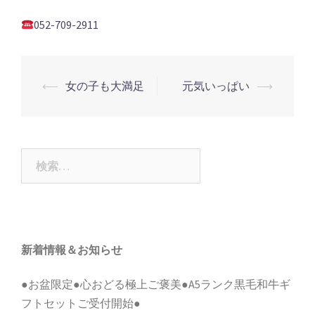
052-709-2911
投
⟵
女の子も大満足
元気いっぱい
⟶
稿
ナ
ビ
検
ゲ
索:
ー
シ
ョ
新着情報＆お知らせ
ン
●お盆限定●心おどる極上ご褒美●A5ランク黒毛和牛ギ
フトセットご受付開始●