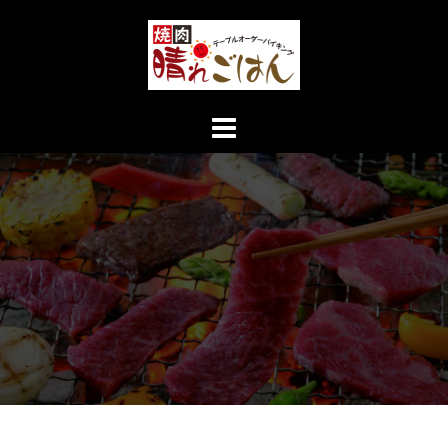
コ
ン
テ
ン
ツ
へ
ス
キ
ッ
プ