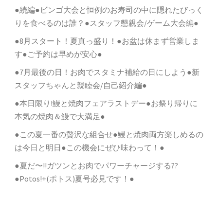
●続編●ビンゴ大会と恒例のお寿司の中に隠れたびっく
りを食べるのは誰？●スタッフ懇親会/ゲーム大会編●
●8月スタート！夏真っ盛り！●お盆は休まず営業しま
す●ご予約は早めが安心●
●7月最後の日！お肉でスタミナ補給の日にしよう●新
スタッフちゃんと親睦会/自己紹介編●
●本日限り!鰻と焼肉フェアラストデー●お祭り帰りに
本気の焼肉＆鰻で大満足●
●この夏一番の贅沢な組合せ●鰻と焼肉両方楽しめるの
は今日と明日●この機会にぜひ味わって！●
●夏だ〜!!ガツンとお肉でパワーチャージする??
●Potos!+(ポトス)夏号必見です！●