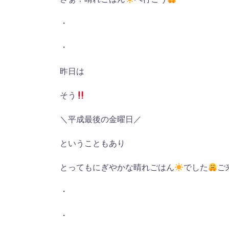
・
・
昨日は
そう
＼平成最後の金曜日／
ということもあり
とってもにぎやかな晴れごはん
でした
ご
・
・