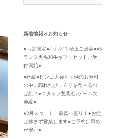
索:
新着情報＆お知らせ
●お盆限定●心おどる極上ご褒美●A5
ランク黒毛和牛ギフトセットご受
付開始●
●続編●ビンゴ大会と恒例のお寿司
の中に隠れたびっくりを食べるの
は誰？●スタッフ懇親会/ゲーム大
会編●
●8月スタート！夏真っ盛り！●お盆
は休まず営業します●ご予約は早め
が安心●