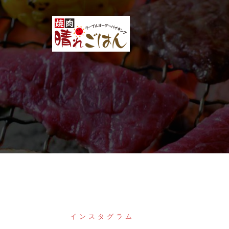
コ
ン
テ
ン
ツ
へ
ス
キ
ッ
プ
インスタグラム