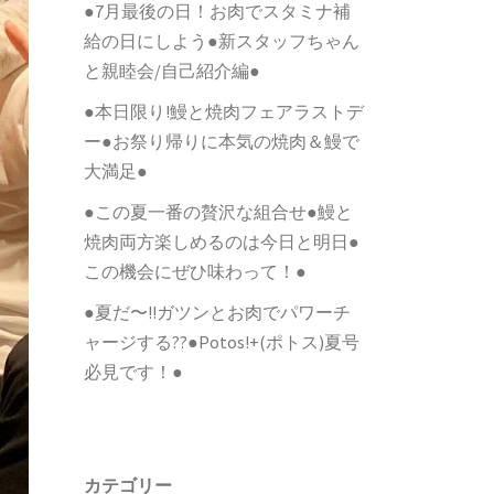
●7月最後の日！お肉でスタミナ補
給の日にしよう●新スタッフちゃん
と親睦会/自己紹介編●
●本日限り!鰻と焼肉フェアラストデ
ー●お祭り帰りに本気の焼肉＆鰻で
大満足●
●この夏一番の贅沢な組合せ●鰻と
焼肉両方楽しめるのは今日と明日●
この機会にぜひ味わって！●
●夏だ〜!!ガツンとお肉でパワーチ
ャージする??●Potos!+(ポトス)夏号
必見です！●
カテゴリー