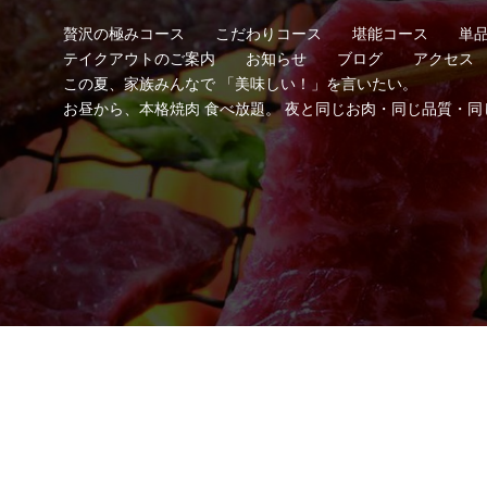
贅沢の極みコース
こだわりコース
堪能コース
単
テイクアウトのご案内
お知らせ
ブログ
アクセス
この夏、家族みんなで 「美味しい！」を言いたい。
お昼から、本格焼肉 食べ放題。 夜と同じお肉・同じ品質・同