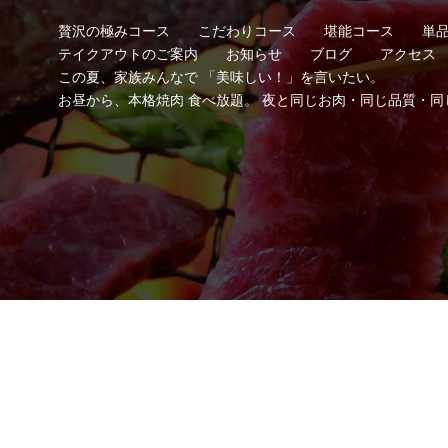
贅沢の極みコース
こだわりコース
堪能コース
単
テイクアウトのご案内
お知らせ
ブログ
アクセス
この夏、家族みんなで 「美味しい！」を言いたい。
お昼から、本格焼肉 食べ放題。 夜と同じお肉・同じ品質・同