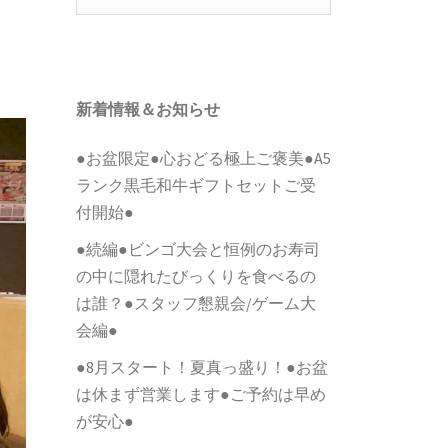
索:
新着情報＆お知らせ
●お盆限定●心おどる極上ご褒美●A5
ランク黒毛和牛ギフトセットご受
付開始●
●続編●ビンゴ大会と恒例のお寿司
の中に隠れたびっくりを食べるの
は誰？●スタッフ懇親会/ゲーム大
会編●
●8月スタート！夏真っ盛り！●お盆
は休まず営業します●ご予約は早め
が安心●