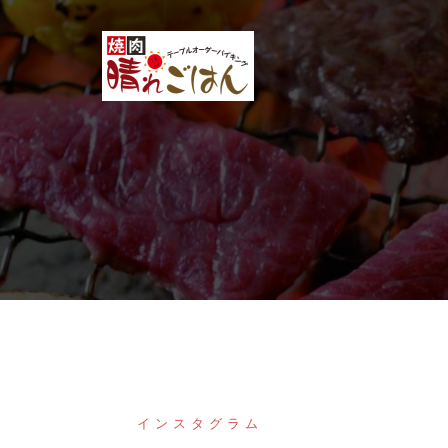
コ
ン
テ
ン
ツ
へ
ス
キ
ッ
プ
インスタグラム