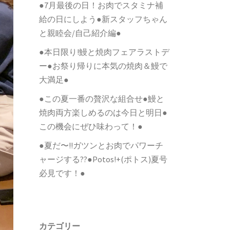
●7月最後の日！お肉でスタミナ補
給の日にしよう●新スタッフちゃん
と親睦会/自己紹介編●
●本日限り!鰻と焼肉フェアラストデ
ー●お祭り帰りに本気の焼肉＆鰻で
大満足●
●この夏一番の贅沢な組合せ●鰻と
焼肉両方楽しめるのは今日と明日●
この機会にぜひ味わって！●
●夏だ〜!!ガツンとお肉でパワーチ
ャージする??●Potos!+(ポトス)夏号
必見です！●
カテゴリー