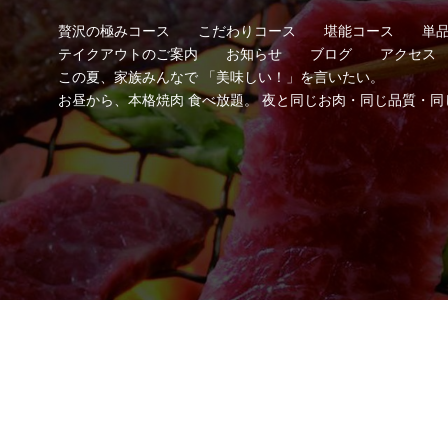
贅沢の極みコース
こだわりコース
堪能コース
単
テイクアウトのご案内
お知らせ
ブログ
アクセス
この夏、家族みんなで 「美味しい！」を言いたい。
お昼から、本格焼肉 食べ放題。 夜と同じお肉・同じ品質・同