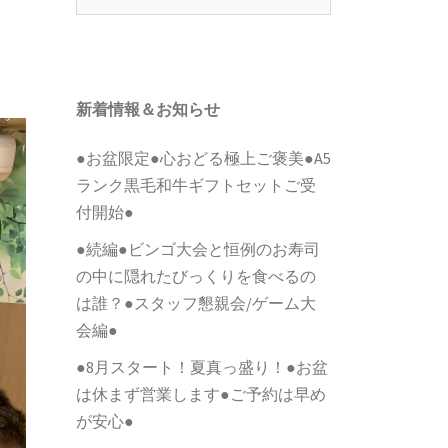
索:
新着情報＆お知らせ
●お盆限定●心おどる極上ご褒美●A5
ランク黒毛和牛ギフトセットご受
付開始●
●続編●ビンゴ大会と恒例のお寿司
の中に隠れたびっくりを食べるの
は誰？●スタッフ懇親会/ゲーム大
会編●
●8月スタート！夏真っ盛り！●お盆
は休まず営業します●ご予約は早め
が安心●