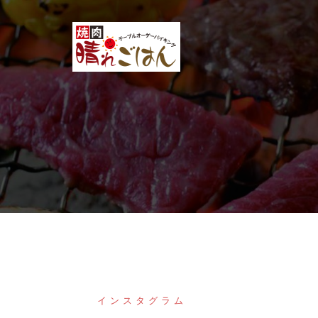
コ
ン
テ
ン
ツ
へ
ス
キ
ッ
プ
インスタグラム