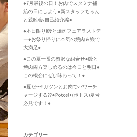
●7月最後の日！お肉でスタミナ補
給の日にしよう●新スタッフちゃん
と親睦会/自己紹介編●
●本日限り!鰻と焼肉フェアラストデ
ー●お祭り帰りに本気の焼肉＆鰻で
大満足●
●この夏一番の贅沢な組合せ●鰻と
焼肉両方楽しめるのは今日と明日●
この機会にぜひ味わって！●
●夏だ〜!!ガツンとお肉でパワーチ
ャージする??●Potos!+(ポトス)夏号
必見です！●
カテゴリー