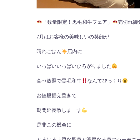
「数量限定！黒毛和牛フェア」
売切れ御
7
月はお客様の美味しいの笑顔が
晴れごはん
店内に
いっぱいいっぱいひろがりました
食べ放題で黒毛和牛
なんてびっくり
お値段据え置きで
期間延長致しまーす
是非この機会に
とろける上質な脂身と濃厚な赤身のハーモニ