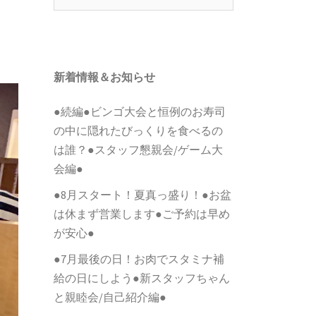
索:
新着情報＆お知らせ
●続編●ビンゴ大会と恒例のお寿司
の中に隠れたびっくりを食べるの
は誰？●スタッフ懇親会/ゲーム大
会編●
●8月スタート！夏真っ盛り！●お盆
は休まず営業します●ご予約は早め
が安心●
●7月最後の日！お肉でスタミナ補
給の日にしよう●新スタッフちゃん
と親睦会/自己紹介編●