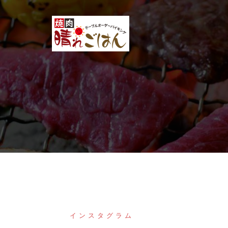
コ
ン
テ
ン
ツ
へ
ス
キ
ッ
プ
インスタグラム