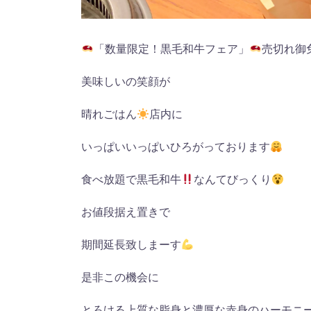
「数量限定！黒毛和牛フェア」
売切れ御
美味しいの笑顔が
晴れごはん
店内に
いっぱいいっぱいひろがっております
食べ放題で黒毛和牛
なんてびっくり
お値段据え置きで
期間延長致しまーす
是非この機会に
とろける上質な脂身と濃厚な赤身のハーモニ