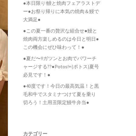
●本日限り!鰻と焼肉フェアラストデ
ー●お祭り帰りに本気の焼肉＆鰻で
大満足●
●この夏一番の贅沢な組合せ●鰻と
焼肉両方楽しめるのは今日と明日●
この機会にぜひ味わって！●
●夏だ〜!!ガツンとお肉でパワーチ
ャージする??●Potos!+(ポトス)夏号
必見です！●
●40度です！今日の最高気温！と黒
毛和牛でスタミナつけて夏を乗り
切ろう！土用丑限定鰻牛弁当●
カテゴリー