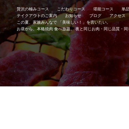
贅沢の極みコース
こだわりコース
堪能コース
単
テイクアウトのご案内
お知らせ
ブログ
アクセス
この夏、家族みんなで 「美味しい！」を言いたい。
お昼から、本格焼肉 食べ放題。 夜と同じお肉・同じ品質・同