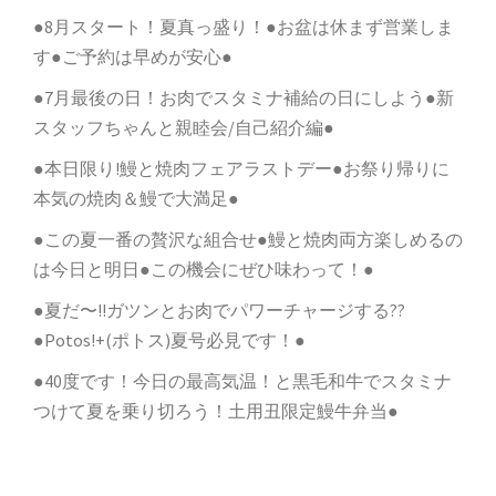
●8月スタート！夏真っ盛り！●お盆は休まず営業しま
す●ご予約は早めが安心●
●7月最後の日！お肉でスタミナ補給の日にしよう●新
スタッフちゃんと親睦会/自己紹介編●
●本日限り!鰻と焼肉フェアラストデー●お祭り帰りに
本気の焼肉＆鰻で大満足●
●この夏一番の贅沢な組合せ●鰻と焼肉両方楽しめるの
は今日と明日●この機会にぜひ味わって！●
●夏だ〜!!ガツンとお肉でパワーチャージする??
●Potos!+(ポトス)夏号必見です！●
●40度です！今日の最高気温！と黒毛和牛でスタミナ
つけて夏を乗り切ろう！土用丑限定鰻牛弁当●