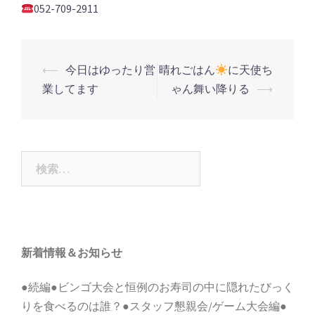
052-709-2911
投
⟵
今日はゆったり営
晴れごはん
に天使ち
稿
業してます
ゃん舞い降りる
⟶
ナ
ビ
ゲ
検
ー
索:
シ
ョ
ン
新着情報＆お知らせ
●続編●ビンゴ大会と恒例のお寿司の中に隠れたびっく
りを食べるのは誰？●スタッフ懇親会/ゲーム大会編●