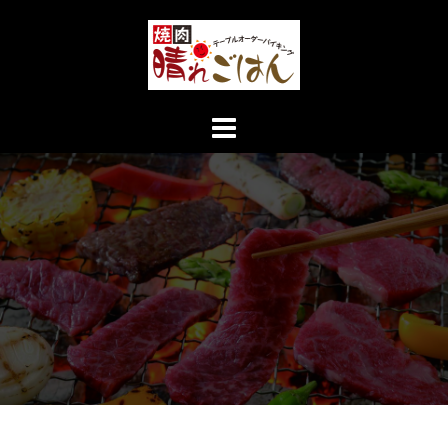
コ
ン
テ
ン
ツ
へ
ス
キ
ッ
プ