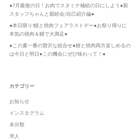
●7月最後の日！お肉でスタミナ補給の日にしよう●新
スタッフちゃんと親睦会/自己紹介編●
●本日限り!鰻と焼肉フェアラストデー●お祭り帰りに
本気の焼肉＆鰻で大満足●
●この夏一番の贅沢な組合せ●鰻と焼肉両方楽しめるの
は今日と明日●この機会にぜひ味わって！●
カテゴリー
お知らせ
インスタグラム
未分類
求人