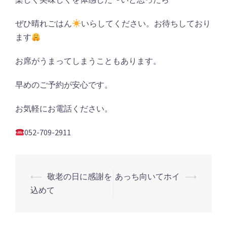
ぜひ晴れごはん
いらしてください。お待ちしており
ます
お席がうまってしまうこともあります。
早めのご予約が安心です。
お気軽にお電話ください。
052-709-2911
投
⟵
敬老の日に感謝を
あっち向いてホイ
⟶
稿
込めて
ナ
ビ