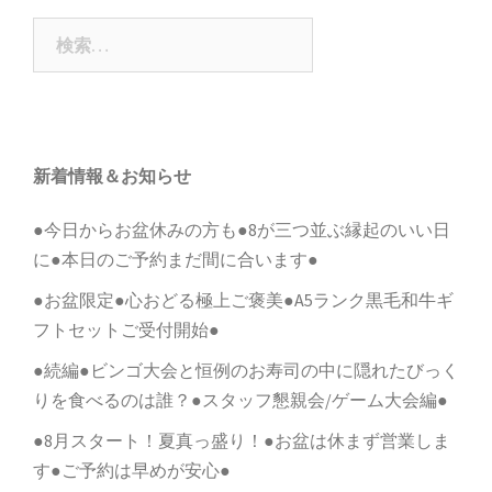
ゲ
検
ー
索:
シ
ョ
ン
新着情報＆お知らせ
●今日からお盆休みの方も●8が三つ並ぶ縁起のいい日
に●本日のご予約まだ間に合います●
●お盆限定●心おどる極上ご褒美●A5ランク黒毛和牛ギ
フトセットご受付開始●
●続編●ビンゴ大会と恒例のお寿司の中に隠れたびっく
りを食べるのは誰？●スタッフ懇親会/ゲーム大会編●
●8月スタート！夏真っ盛り！●お盆は休まず営業しま
す●ご予約は早めが安心●