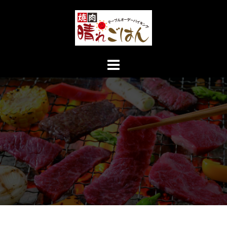
コ
ン
テ
ン
ツ
へ
ス
キ
ッ
プ