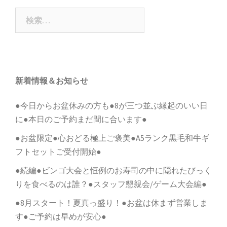
ゲ
検
ー
索:
シ
ョ
ン
新着情報＆お知らせ
●今日からお盆休みの方も●8が三つ並ぶ縁起のいい日
に●本日のご予約まだ間に合います●
●お盆限定●心おどる極上ご褒美●A5ランク黒毛和牛ギ
フトセットご受付開始●
●続編●ビンゴ大会と恒例のお寿司の中に隠れたびっく
りを食べるのは誰？●スタッフ懇親会/ゲーム大会編●
●8月スタート！夏真っ盛り！●お盆は休まず営業しま
す●ご予約は早めが安心●