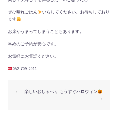
ぜひ晴れごはん
いらしてください。お待ちしており
ます
お席がうまってしまうこともあります。
早めのご予約が安心です。
お気軽にお電話ください。
052-709-2911
投
⟵
楽しいおしゃべり
もうすぐハロウィン
稿
⟶
ナ
ビ