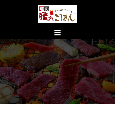
コ
ン
テ
ン
ツ
へ
ス
キ
ッ
プ