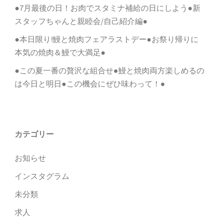
●7月最後の日！お肉でスタミナ補給の日にしよう●新
スタッフちゃんと親睦会/自己紹介編●
●本日限り!鰻と焼肉フェアラストデー●お祭り帰りに
本気の焼肉＆鰻で大満足●
●この夏一番の贅沢な組合せ●鰻と焼肉両方楽しめるの
は今日と明日●この機会にぜひ味わって！●
カテゴリー
お知らせ
インスタグラム
未分類
求人