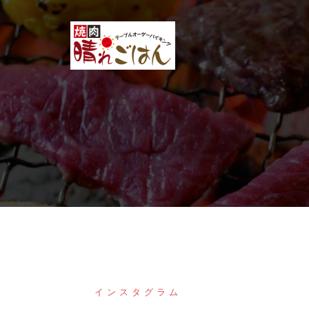
コ
ン
テ
ン
ツ
へ
ス
キ
ッ
プ
インスタグラム