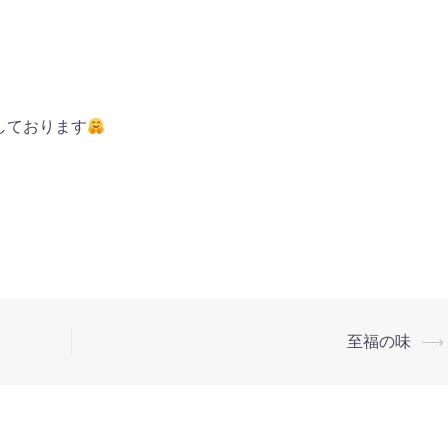
しております
至福の味
⟶