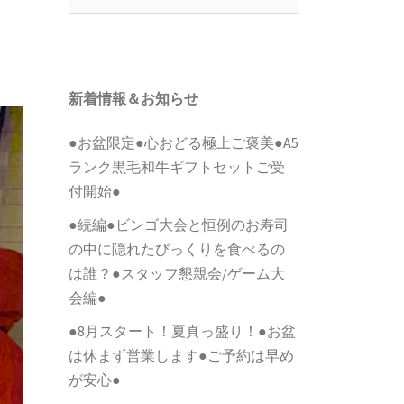
索:
新着情報＆お知らせ
●お盆限定●心おどる極上ご褒美●A5
ランク黒毛和牛ギフトセットご受
付開始●
●続編●ビンゴ大会と恒例のお寿司
の中に隠れたびっくりを食べるの
は誰？●スタッフ懇親会/ゲーム大
会編●
●8月スタート！夏真っ盛り！●お盆
は休まず営業します●ご予約は早め
が安心●