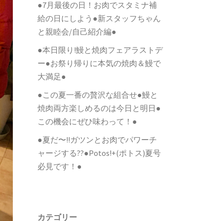
●7月最後の日！お肉でスタミナ補
給の日にしよう●新スタッフちゃん
と親睦会/自己紹介編●
●本日限り!鰻と焼肉フェアラストデ
ー●お祭り帰りに本気の焼肉＆鰻で
大満足●
●この夏一番の贅沢な組合せ●鰻と
焼肉両方楽しめるのは今日と明日●
この機会にぜひ味わって！●
●夏だ〜!!ガツンとお肉でパワーチ
ャージする??●Potos!+(ポトス)夏号
必見です！●
カテゴリー