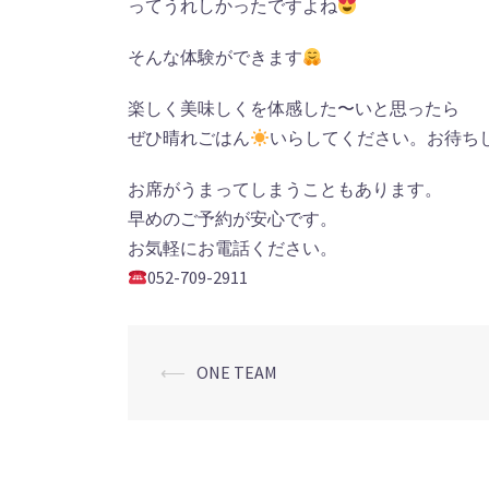
ってうれしかったですよね
そんな体験ができます
楽しく美味しくを体感した〜いと思ったら
ぜひ晴れごはん
いらしてください。お待ち
お席がうまってしまうこともあります。
早めのご予約が安心です。
お気軽にお電話ください。
052-709-2911
投
⟵
ONE TEAM
稿
ナ