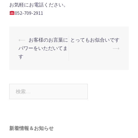
お気軽にお電話ください。
052-709-2911
投
⟵
お客様のお言葉に
とってもお似合いです
稿
パワーをいただいてま
⟶
ナ
す
ビ
ゲ
ー
検
シ
索:
ョ
ン
新着情報＆お知らせ