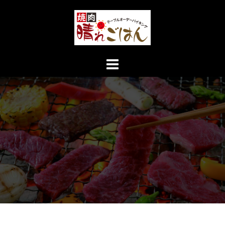
コ
ン
テ
ン
ツ
へ
ス
キ
ッ
プ