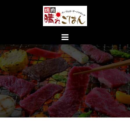
コ
ン
テ
ン
ツ
へ
ス
キ
ッ
プ