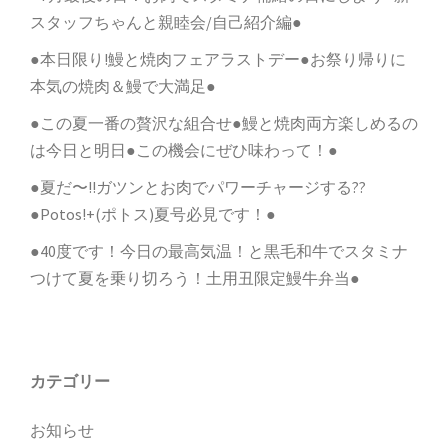
スタッフちゃんと親睦会/自己紹介編●
●本日限り!鰻と焼肉フェアラストデー●お祭り帰りに
本気の焼肉＆鰻で大満足●
●この夏一番の贅沢な組合せ●鰻と焼肉両方楽しめるの
は今日と明日●この機会にぜひ味わって！●
●夏だ〜!!ガツンとお肉でパワーチャージする??
●Potos!+(ポトス)夏号必見です！●
●40度です！今日の最高気温！と黒毛和牛でスタミナ
つけて夏を乗り切ろう！土用丑限定鰻牛弁当●
カテゴリー
お知らせ