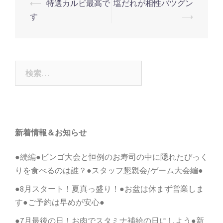
投
⟵
特選カルビ最高で
塩だれが相性バツグン
稿
す
⟶
ナ
ビ
ゲ
検
ー
索:
シ
ョ
ン
新着情報＆お知らせ
●続編●ビンゴ大会と恒例のお寿司の中に隠れたびっく
りを食べるのは誰？●スタッフ懇親会/ゲーム大会編●
●8月スタート！夏真っ盛り！●お盆は休まず営業しま
す●ご予約は早めが安心●
●7月最後の日！お肉でスタミナ補給の日にしよう●新