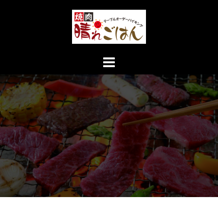
コ
ン
テ
ン
ツ
へ
ス
キ
ッ
プ