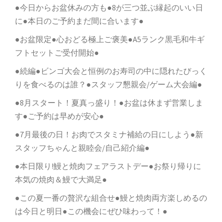
●今日からお盆休みの方も●8が三つ並ぶ縁起のいい日
に●本日のご予約まだ間に合います●
●お盆限定●心おどる極上ご褒美●A5ランク黒毛和牛ギ
フトセットご受付開始●
●続編●ビンゴ大会と恒例のお寿司の中に隠れたびっく
りを食べるのは誰？●スタッフ懇親会/ゲーム大会編●
●8月スタート！夏真っ盛り！●お盆は休まず営業しま
す●ご予約は早めが安心●
●7月最後の日！お肉でスタミナ補給の日にしよう●新
スタッフちゃんと親睦会/自己紹介編●
●本日限り!鰻と焼肉フェアラストデー●お祭り帰りに
本気の焼肉＆鰻で大満足●
●この夏一番の贅沢な組合せ●鰻と焼肉両方楽しめるの
は今日と明日●この機会にぜひ味わって！●