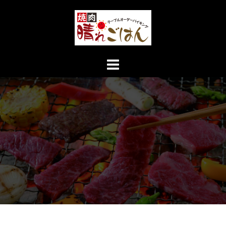
コ
ン
テ
ン
ツ
へ
ス
キ
ッ
プ