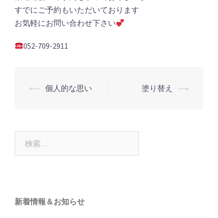
すでにご予約もいただいております
お気軽にお問い合わせ下さい
052-709-2911
投
⟵
個人的な思い
塗り替え
⟶
稿
ナ
ビ
検
ゲ
索:
ー
シ
ョ
新着情報＆お知らせ
ン