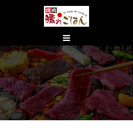
コ
ン
テ
ン
ツ
へ
ス
キ
ッ
プ