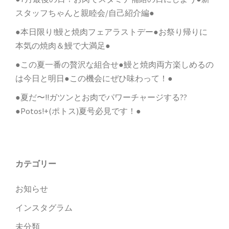
スタッフちゃんと親睦会/自己紹介編●
●本日限り!鰻と焼肉フェアラストデー●お祭り帰りに
本気の焼肉＆鰻で大満足●
●この夏一番の贅沢な組合せ●鰻と焼肉両方楽しめるの
は今日と明日●この機会にぜひ味わって！●
●夏だ〜!!ガツンとお肉でパワーチャージする??
●Potos!+(ポトス)夏号必見です！●
カテゴリー
お知らせ
インスタグラム
未分類