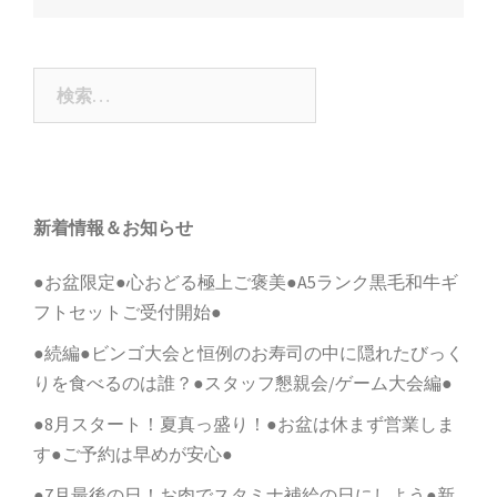
ナ
ビ
ゲ
検
ー
索:
シ
ョ
ン
新着情報＆お知らせ
●お盆限定●心おどる極上ご褒美●A5ランク黒毛和牛ギ
フトセットご受付開始●
●続編●ビンゴ大会と恒例のお寿司の中に隠れたびっく
りを食べるのは誰？●スタッフ懇親会/ゲーム大会編●
●8月スタート！夏真っ盛り！●お盆は休まず営業しま
す●ご予約は早めが安心●
●7月最後の日！お肉でスタミナ補給の日にしよう●新