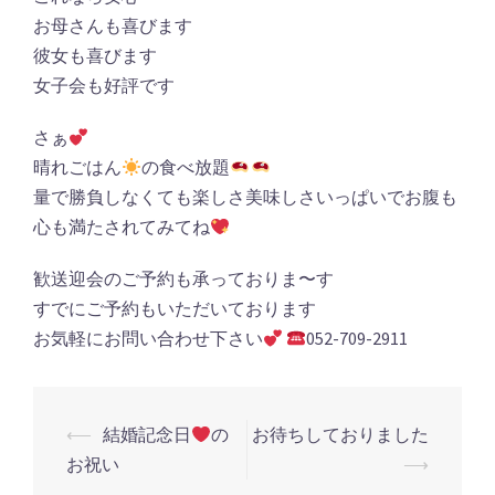
お母さんも喜びます
彼女も喜びます
女子会も好評です
さぁ
晴れごはん
の食べ放題
量で勝負しなくても楽しさ美味しさいっぱいでお腹も
心も満たされてみてね
歓送迎会のご予約も承っておりま〜す
すでにご予約もいただいております
お気軽にお問い合わせ下さい
052-709-2911
投
⟵
結婚記念日
の
お待ちしておりました
稿
お祝い
⟶