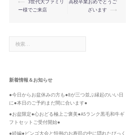
投
⟵
3世代大ファミリ
高校卒業おめでとうご
稿
ー様でご来店
ざいます
⟶
ナ
ビ
ゲ
検
ー
索:
シ
ョ
ン
新着情報＆お知らせ
●今日からお盆休みの方も●8が三つ並ぶ縁起のいい日
に●本日のご予約まだ間に合います●
●お盆限定●心おどる極上ご褒美●A5ランク黒毛和牛ギ
フトセットご受付開始●
●続編●ビンゴ大会と恒例のお寿司の中に隠れたびっく