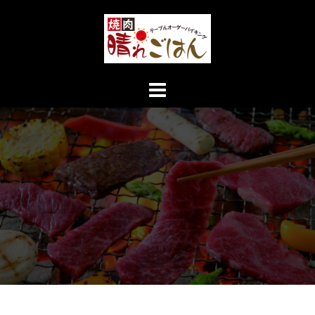
コ
ン
テ
ン
ツ
へ
ス
キ
ッ
プ