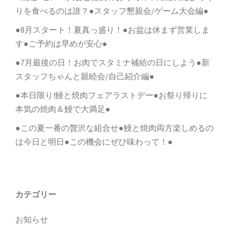
りを食べるのは誰？●スタッフ懇親会/ゲーム大会編●
●8月スタート！夏真っ盛り！●お盆は休まず営業しま
す●ご予約は早めが安心●
●7月最後の日！お肉でスタミナ補給の日にしよう●新
スタッフちゃんと親睦会/自己紹介編●
●本日限り!鰻と焼肉フェアラストデー●お祭り帰りに
本気の焼肉＆鰻で大満足●
●この夏一番の贅沢な組合せ●鰻と焼肉両方楽しめるの
は今日と明日●この機会にぜひ味わって！●
カテゴリー
お知らせ