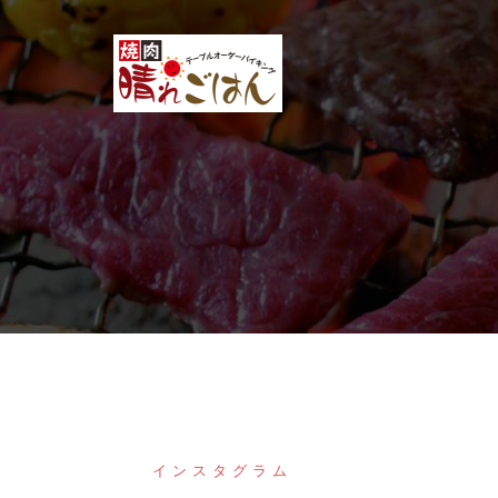
コ
ン
テ
ン
ツ
へ
ス
キ
ッ
プ
インスタグラム