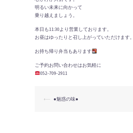
明るい未来に向かって
乗り越えましょう。
本日も11:30より営業しております。
お昼はゆったりと召し上がっていただけます
お持ち帰り弁当もあります
ご予約お問い合わせはお気軽に
052-709-2911
投
⟵
●魅惑の味●
稿
ナ