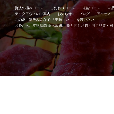
贅沢の極みコース
こだわりコース
堪能コース
単
テイクアウトのご案内
お知らせ
ブログ
アクセス
この夏、家族みんなで 「美味しい！」を言いたい。
お昼から、本格焼肉 食べ放題。 夜と同じお肉・同じ品質・同