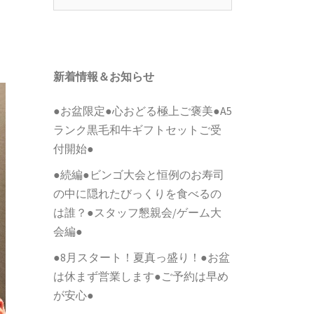
索:
新着情報＆お知らせ
●お盆限定●心おどる極上ご褒美●A5
ランク黒毛和牛ギフトセットご受
付開始●
●続編●ビンゴ大会と恒例のお寿司
の中に隠れたびっくりを食べるの
は誰？●スタッフ懇親会/ゲーム大
会編●
●8月スタート！夏真っ盛り！●お盆
は休まず営業します●ご予約は早め
が安心●