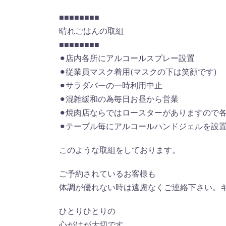
■■■■■■■■
晴れごはんの取組
■■■■■■■■
⚫︎店内各所にアルコールスプレー設置
⚫︎従業員マスク着用(マスクの下は笑顔です)
⚫︎サラダバーの一時利用中止
⚫︎混雑緩和の為毎日お昼から営業
⚫︎焼肉店ならではロースターがありますので
⚫︎テーブル毎にアルコールハンドジェルを設置
このような取組をしております。
ご予約されているお客様も
体調が優れない時は遠慮なくご連絡下さい。
ひとりひとりの
心がけが大切です。