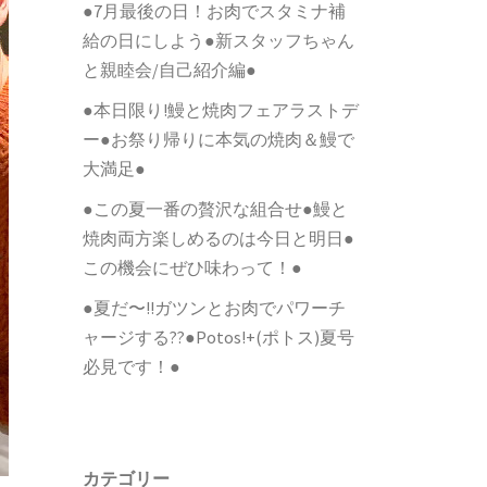
●7月最後の日！お肉でスタミナ補
給の日にしよう●新スタッフちゃん
と親睦会/自己紹介編●
●本日限り!鰻と焼肉フェアラストデ
ー●お祭り帰りに本気の焼肉＆鰻で
大満足●
●この夏一番の贅沢な組合せ●鰻と
焼肉両方楽しめるのは今日と明日●
この機会にぜひ味わって！●
●夏だ〜!!ガツンとお肉でパワーチ
ャージする??●Potos!+(ポトス)夏号
必見です！●
カテゴリー