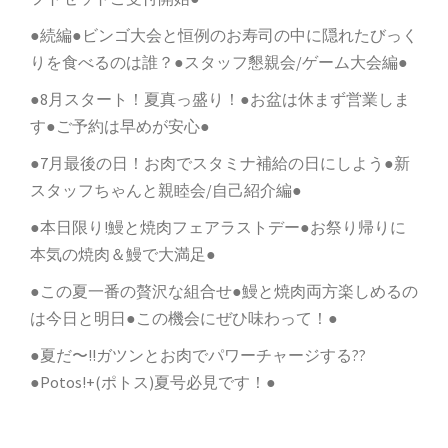
●続編●ビンゴ大会と恒例のお寿司の中に隠れたびっく
りを食べるのは誰？●スタッフ懇親会/ゲーム大会編●
●8月スタート！夏真っ盛り！●お盆は休まず営業しま
す●ご予約は早めが安心●
●7月最後の日！お肉でスタミナ補給の日にしよう●新
スタッフちゃんと親睦会/自己紹介編●
●本日限り!鰻と焼肉フェアラストデー●お祭り帰りに
本気の焼肉＆鰻で大満足●
●この夏一番の贅沢な組合せ●鰻と焼肉両方楽しめるの
は今日と明日●この機会にぜひ味わって！●
●夏だ〜!!ガツンとお肉でパワーチャージする??
●Potos!+(ポトス)夏号必見です！●