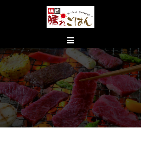
コ
ン
テ
ン
ツ
へ
ス
キ
ッ
プ