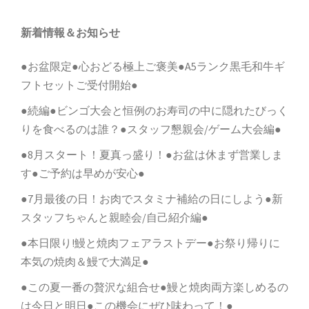
ン
新着情報＆お知らせ
●お盆限定●心おどる極上ご褒美●A5ランク黒毛和牛ギ
フトセットご受付開始●
●続編●ビンゴ大会と恒例のお寿司の中に隠れたびっく
りを食べるのは誰？●スタッフ懇親会/ゲーム大会編●
●8月スタート！夏真っ盛り！●お盆は休まず営業しま
す●ご予約は早めが安心●
●7月最後の日！お肉でスタミナ補給の日にしよう●新
スタッフちゃんと親睦会/自己紹介編●
●本日限り!鰻と焼肉フェアラストデー●お祭り帰りに
本気の焼肉＆鰻で大満足●
●この夏一番の贅沢な組合せ●鰻と焼肉両方楽しめるの
は今日と明日●この機会にぜひ味わって！●