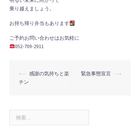
明るい未来に向かって
乗り越えましょう。
お持ち帰り弁当もあります
ご予約お問い合わせはお気軽に
052-709-2911
投
⟵
感謝の気持ちと楽
緊急事態宣言
⟶
稿
チン
ナ
ビ
ゲ
検
ー
索:
シ
ョ