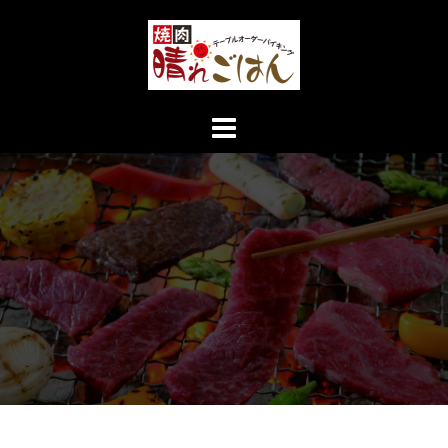
コ
ン
テ
ン
ツ
へ
ス
キ
ッ
プ