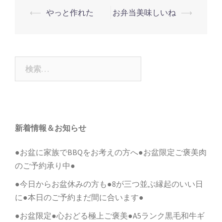
投
⟵
やっと作れた
お弁当美味しいね
⟶
稿
ナ
ビ
検
ゲ
索:
ー
シ
ョ
新着情報＆お知らせ
ン
●お盆に家族でBBQをお考えの方へ●お盆限定ご褒美肉
のご予約承り中●
●今日からお盆休みの方も●8が三つ並ぶ縁起のいい日
に●本日のご予約まだ間に合います●
●お盆限定●心おどる極上ご褒美●A5ランク黒毛和牛ギ