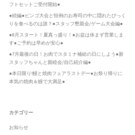
フトセットご受付開始●
●続編●ビンゴ大会と恒例のお寿司の中に隠れたびっく
りを食べるのは誰？●スタッフ懇親会/ゲーム大会編●
●8月スタート！夏真っ盛り！●お盆は休まず営業しま
す●ご予約は早めが安心●
●7月最後の日！お肉でスタミナ補給の日にしよう●新
スタッフちゃんと親睦会/自己紹介編●
●本日限り!鰻と焼肉フェアラストデー●お祭り帰りに
本気の焼肉＆鰻で大満足●
カテゴリー
お知らせ