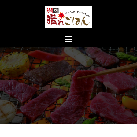
コ
ン
テ
ン
ツ
へ
ス
キ
ッ
プ