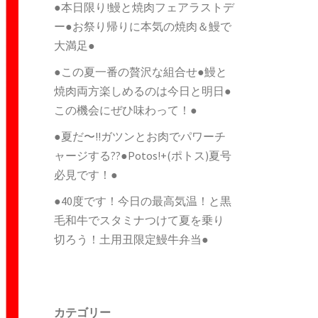
●本日限り!鰻と焼肉フェアラストデ
ー●お祭り帰りに本気の焼肉＆鰻で
大満足●
●この夏一番の贅沢な組合せ●鰻と
焼肉両方楽しめるのは今日と明日●
この機会にぜひ味わって！●
●夏だ〜!!ガツンとお肉でパワーチ
ャージする??●Potos!+(ポトス)夏号
必見です！●
●40度です！今日の最高気温！と黒
毛和牛でスタミナつけて夏を乗り
切ろう！土用丑限定鰻牛弁当●
カテゴリー