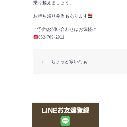
乗り越えましょう。
お持ち帰り弁当もあります
ご予約お問い合わせはお気軽に
052-709-2911
投
⟵
ちょっと寒いなぁ
稿
ナ
ビ
ゲ