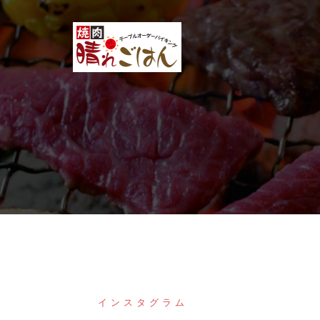
コ
ン
テ
ン
ツ
へ
ス
キ
ッ
プ
インスタグラム