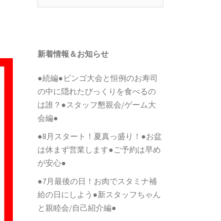
索:
新着情報＆お知らせ
●続編●ビンゴ大会と恒例のお寿司
の中に隠れたびっくりを食べるの
は誰？●スタッフ懇親会/ゲーム大
会編●
●8月スタート！夏真っ盛り！●お盆
は休まず営業します●ご予約は早め
が安心●
●7月最後の日！お肉でスタミナ補
給の日にしよう●新スタッフちゃん
と親睦会/自己紹介編●