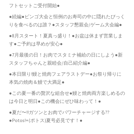
フトセットご受付開始●
●続編●ビンゴ大会と恒例のお寿司の中に隠れたびっく
りを食べるのは誰？●スタッフ懇親会/ゲーム大会編●
●8月スタート！夏真っ盛り！●お盆は休まず営業しま
す●ご予約は早めが安心●
●7月最後の日！お肉でスタミナ補給の日にしよう●新
スタッフちゃんと親睦会/自己紹介編●
●本日限り!鰻と焼肉フェアラストデー●お祭り帰りに
本気の焼肉＆鰻で大満足●
●この夏一番の贅沢な組合せ●鰻と焼肉両方楽しめるの
は今日と明日●この機会にぜひ味わって！●
●夏だ〜!!ガツンとお肉でパワーチャージする??
●Potos!+(ポトス)夏号必見です！●