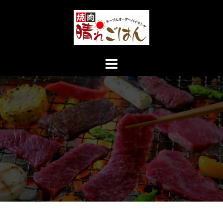
コ
ン
テ
ン
ツ
へ
ス
キ
ッ
プ