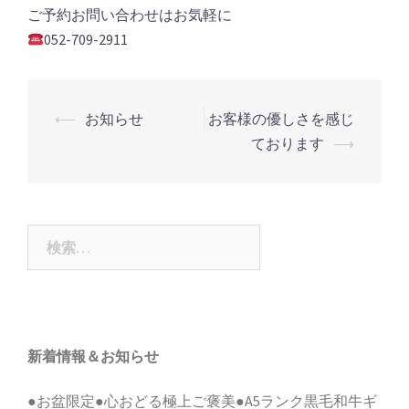
ご予約お問い合わせはお気軽に
052-709-2911
投
⟵
お知らせ
お客様の優しさを感じ
稿
ております
⟶
ナ
ビ
ゲ
検
ー
索:
シ
ョ
ン
新着情報＆お知らせ
●お盆限定●心おどる極上ご褒美●A5ランク黒毛和牛ギ