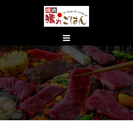
コ
ン
テ
ン
ツ
へ
ス
キ
ッ
プ