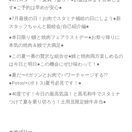
す●ご予約は早めが安心●
●7月最後の日！お肉でスタミナ補給の日にしよう●新
スタッフちゃんと親睦会/自己紹介編●
●本日限り!鰻と焼肉フェアラストデー●お祭り帰りに
本気の焼肉＆鰻で大満足●
●この夏一番の贅沢な組合せ●鰻と焼肉両方楽しめるの
は今日と明日●この機会にぜひ味わって！●
●夏だ〜!!ガツンとお肉でパワーチャージする??
●Potos!+(ポトス)夏号必見です！●
●40度です！今日の最高気温！と黒毛和牛でスタミナ
つけて夏を乗り切ろう！土用丑限定鰻牛弁当●