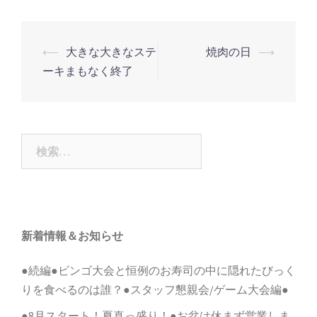
投
⟵
大きな大きなステ
焼肉の日
⟶
稿
ーキまもなく終了
ナ
ビ
ゲ
検
ー
索:
シ
ョ
ン
新着情報＆お知らせ
●続編●ビンゴ大会と恒例のお寿司の中に隠れたびっく
りを食べるのは誰？●スタッフ懇親会/ゲーム大会編●
●8月スタート！夏真っ盛り！●お盆は休まず営業しま