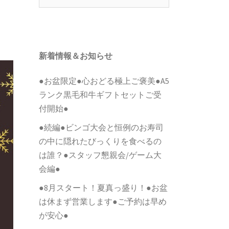
索:
新着情報＆お知らせ
●お盆限定●心おどる極上ご褒美●A5
ランク黒毛和牛ギフトセットご受
付開始●
●続編●ビンゴ大会と恒例のお寿司
の中に隠れたびっくりを食べるの
は誰？●スタッフ懇親会/ゲーム大
会編●
●8月スタート！夏真っ盛り！●お盆
は休まず営業します●ご予約は早め
が安心●