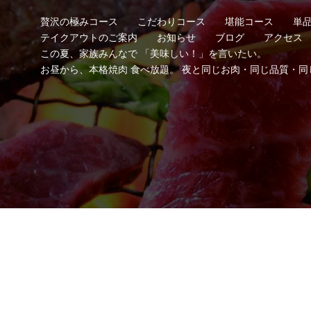
贅沢の極みコース
こだわりコース
堪能コース
単
テイクアウトのご案内
お知らせ
ブログ
アクセス
この夏、家族みんなで 「美味しい！」を言いたい。
お昼から、本格焼肉 食べ放題。 夜と同じお肉・同じ品質・同