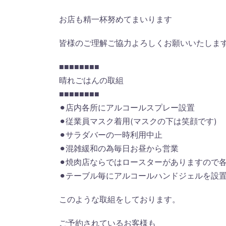
お店も精一杯努めてまいります
皆様のご理解ご協力よろしくお願いいたしま
■■■■■■■■
晴れごはんの取組
■■■■■■■■
⚫︎店内各所にアルコールスプレー設置
⚫︎従業員マスク着用(マスクの下は笑顔です)
⚫︎サラダバーの一時利用中止
⚫︎混雑緩和の為毎日お昼から営業
⚫︎焼肉店ならではロースターがありますので
⚫︎テーブル毎にアルコールハンドジェルを設置
このような取組をしております。
ご予約されているお客様も