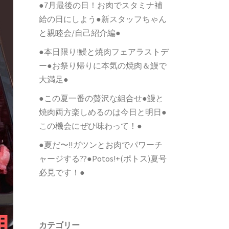
●7月最後の日！お肉でスタミナ補
給の日にしよう●新スタッフちゃん
と親睦会/自己紹介編●
●本日限り!鰻と焼肉フェアラストデ
ー●お祭り帰りに本気の焼肉＆鰻で
大満足●
●この夏一番の贅沢な組合せ●鰻と
焼肉両方楽しめるのは今日と明日●
この機会にぜひ味わって！●
●夏だ〜!!ガツンとお肉でパワーチ
ャージする??●Potos!+(ポトス)夏号
必見です！●
カテゴリー