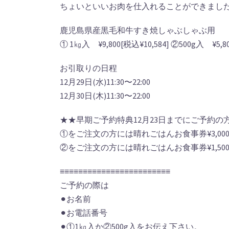
ちょいといいお肉を仕入れることができまし
鹿児島県産黒毛和牛すき焼しゃぶしゃぶ用
① 1㎏入 ¥9,800[税込¥10,584] ②500g入 ¥5,80
お引取りの日程
12月29日(水)11:30〜22:00
12月30日(木)11:30〜22:00
★★早期ご予約特典12月23日までにご予約の
①をご注文の方には晴れごはんお食事券¥3,000分(1
②をご注文の方には晴れごはんお食事券¥1,500分(
≡≡≡≡≡≡≡≡≡≡≡≡≡≡≡≡≡≡≡≡≡≡≡≡
ご予約の際は
⚫︎お名前
⚫︎お電話番号
⚫︎①1㎏入か②500g入をお伝え下さい。