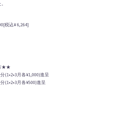
た。
0[税込¥ 6,264]
方★★
•2•3月各¥1,000)進呈
1•2•3月各¥500)進呈