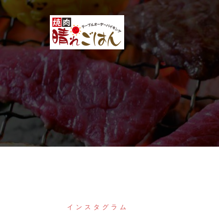
コ
ン
テ
ン
ツ
へ
ス
キ
ッ
プ
インスタグラム