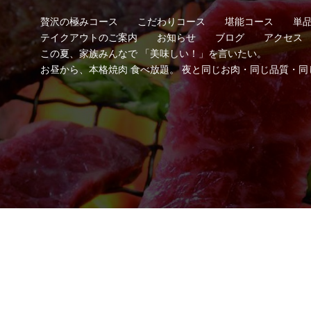
贅沢の極みコース
こだわりコース
堪能コース
単
テイクアウトのご案内
お知らせ
ブログ
アクセス
この夏、家族みんなで 「美味しい！」を言いたい。
お昼から、本格焼肉 食べ放題。 夜と同じお肉・同じ品質・同