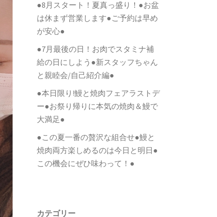
●8月スタート！夏真っ盛り！●お盆
は休まず営業します●ご予約は早め
が安心●
●7月最後の日！お肉でスタミナ補
給の日にしよう●新スタッフちゃん
と親睦会/自己紹介編●
●本日限り!鰻と焼肉フェアラストデ
ー●お祭り帰りに本気の焼肉＆鰻で
大満足●
●この夏一番の贅沢な組合せ●鰻と
焼肉両方楽しめるのは今日と明日●
この機会にぜひ味わって！●
カテゴリー