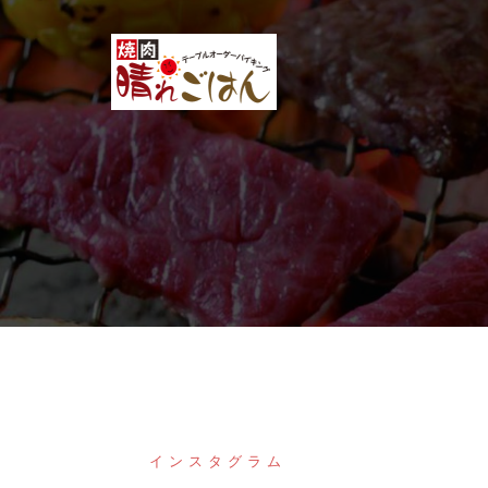
コ
ン
テ
ン
ツ
へ
ス
キ
ッ
プ
インスタグラム