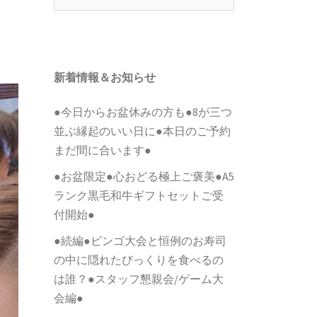
索:
新着情報＆お知らせ
●今日からお盆休みの方も●8が三つ
並ぶ縁起のいい日に●本日のご予約
まだ間に合います●
●お盆限定●心おどる極上ご褒美●A5
ランク黒毛和牛ギフトセットご受
付開始●
●続編●ビンゴ大会と恒例のお寿司
の中に隠れたびっくりを食べるの
は誰？●スタッフ懇親会/ゲーム大
会編●