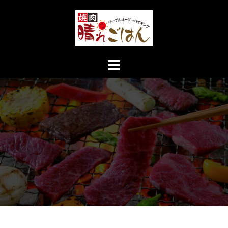
コ
ン
テ
ン
ツ
へ
ス
キ
ッ
プ