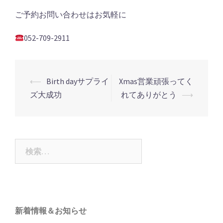
ご予約お問い合わせはお気軽に
052-709-2911
投
⟵
Birth dayサプライ
Xmas営業頑張ってく
稿
ズ大成功
れてありがとう
⟶
ナ
ビ
ゲ
検
ー
索:
シ
ョ
ン
新着情報＆お知らせ