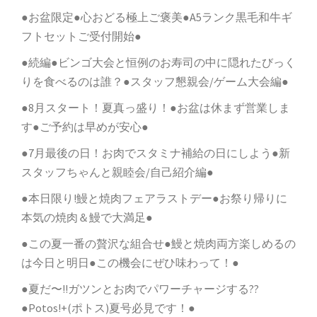
●お盆限定●心おどる極上ご褒美●A5ランク黒毛和牛ギ
フトセットご受付開始●
●続編●ビンゴ大会と恒例のお寿司の中に隠れたびっく
りを食べるのは誰？●スタッフ懇親会/ゲーム大会編●
●8月スタート！夏真っ盛り！●お盆は休まず営業しま
す●ご予約は早めが安心●
●7月最後の日！お肉でスタミナ補給の日にしよう●新
スタッフちゃんと親睦会/自己紹介編●
●本日限り!鰻と焼肉フェアラストデー●お祭り帰りに
本気の焼肉＆鰻で大満足●
●この夏一番の贅沢な組合せ●鰻と焼肉両方楽しめるの
は今日と明日●この機会にぜひ味わって！●
●夏だ〜!!ガツンとお肉でパワーチャージする??
●Potos!+(ポトス)夏号必見です！●