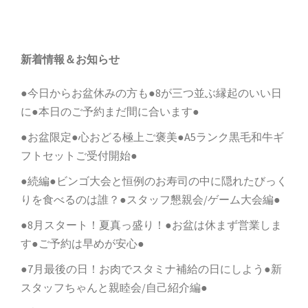
シ
ョ
ン
新着情報＆お知らせ
●今日からお盆休みの方も●8が三つ並ぶ縁起のいい日
に●本日のご予約まだ間に合います●
●お盆限定●心おどる極上ご褒美●A5ランク黒毛和牛ギ
フトセットご受付開始●
●続編●ビンゴ大会と恒例のお寿司の中に隠れたびっく
りを食べるのは誰？●スタッフ懇親会/ゲーム大会編●
●8月スタート！夏真っ盛り！●お盆は休まず営業しま
す●ご予約は早めが安心●
●7月最後の日！お肉でスタミナ補給の日にしよう●新
スタッフちゃんと親睦会/自己紹介編●