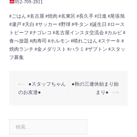
052-709-2911
#ごはん #名古屋 #焼肉 #名東区 #長久手 #日進 #尾張旭
#瀬戸 #天白 #サッカー #野球 #牛タン #誕生日 #ロース
トビーフ #ナゴレコ #名古屋インスタ交流会 #カルビ #
食べ放題 #肉寿司 #ホルモン #晴れごはん #ステーキ #
焼肉ランチ #金メダリスト #ハラミ #ザブトン #スタッ
フ募集
投
⟵
●スタッフちゃん
●秋の三連休始まり始
稿
のお友達●
まり●
⟶
ナ
ビ
ゲ
検
ー
索: