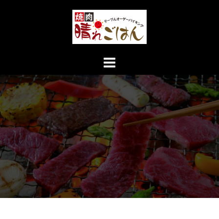
コ
ン
テ
ン
ツ
へ
ス
キ
ッ
プ