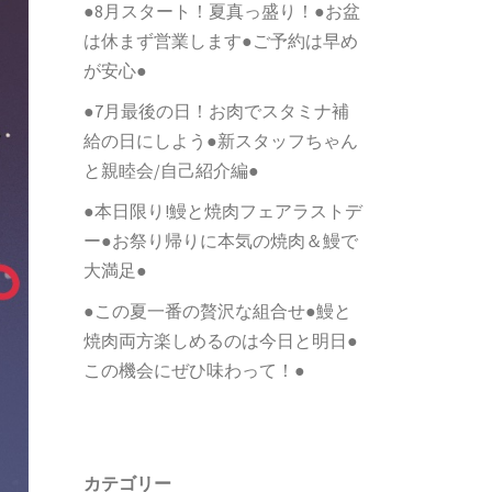
●8月スタート！夏真っ盛り！●お盆
は休まず営業します●ご予約は早め
が安心●
●7月最後の日！お肉でスタミナ補
給の日にしよう●新スタッフちゃん
と親睦会/自己紹介編●
●本日限り!鰻と焼肉フェアラストデ
ー●お祭り帰りに本気の焼肉＆鰻で
大満足●
●この夏一番の贅沢な組合せ●鰻と
焼肉両方楽しめるのは今日と明日●
この機会にぜひ味わって！●
カテゴリー