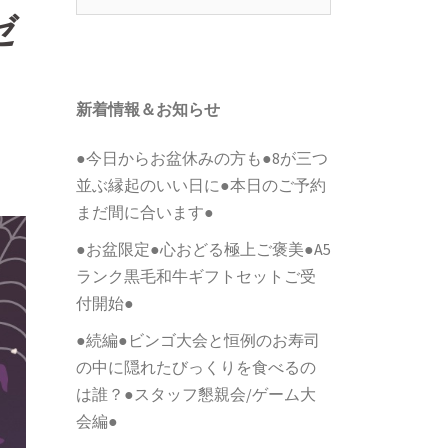
索:
ゼ
新着情報＆お知らせ
●今日からお盆休みの方も●8が三つ
並ぶ縁起のいい日に●本日のご予約
まだ間に合います●
●お盆限定●心おどる極上ご褒美●A5
ランク黒毛和牛ギフトセットご受
付開始●
●続編●ビンゴ大会と恒例のお寿司
の中に隠れたびっくりを食べるの
は誰？●スタッフ懇親会/ゲーム大
会編●