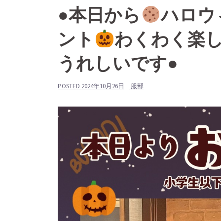
●本日から
ハロウ
ント
わくわく楽
うれしいです●
POSTED
2024年10月26日
服部