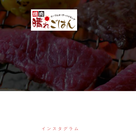
コ
ン
テ
ン
ツ
へ
ス
キ
ッ
プ
インスタグラム