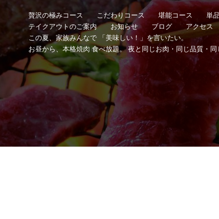
贅沢の極みコース
こだわりコース
堪能コース
単
テイクアウトのご案内
お知らせ
ブログ
アクセス
この夏、家族みんなで 「美味しい！」を言いたい。
お昼から、本格焼肉 食べ放題。 夜と同じお肉・同じ品質・同