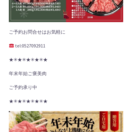
ご予約お問合せはお気軽に
tel:0527092911
★✳︎★✳︎★✳︎★✳︎★
年末年始ご褒美肉
ご予約承り中
★✳︎★✳︎★✳︎★✳︎★