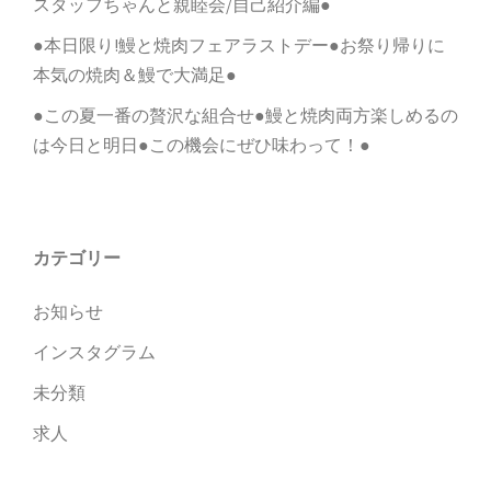
スタッフちゃんと親睦会/自己紹介編●
●本日限り!鰻と焼肉フェアラストデー●お祭り帰りに
本気の焼肉＆鰻で大満足●
●この夏一番の贅沢な組合せ●鰻と焼肉両方楽しめるの
は今日と明日●この機会にぜひ味わって！●
カテゴリー
お知らせ
インスタグラム
未分類
求人