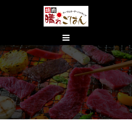
コ
ン
テ
ン
ツ
へ
ス
キ
ッ
プ