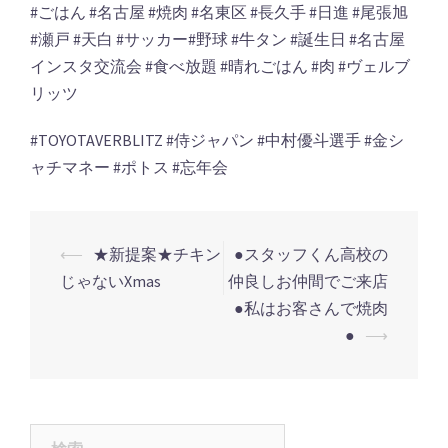
#
ごはん
#
名古屋
#
焼肉
#
名東区
#
長久手
#
日進
#
尾張旭
#
瀬戸
#
天白
#
サッカー
#
野球
#
牛タン
#
誕生日
#
名古屋
インスタ交流会
#
食べ放題
#
晴れごはん
#
肉
#ヴェルブ
リッツ
#TOYOTAVERBLITZ
#侍ジャパン #中村優斗選手 #金シ
ャチマネー #ポトス #忘年会
投
⟵
★新提案★チキン
●スタッフくん高校の
稿
じゃないXmas
仲良しお仲間でご来店
ナ
●私はお客さんで焼肉
●
⟶
ビ
ゲ
ー
シ
検