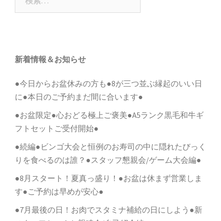
ョ
索:
ン
新着情報＆お知らせ
●今日からお盆休みの方も●8が三つ並ぶ縁起のいい日
に●本日のご予約まだ間に合います●
●お盆限定●心おどる極上ご褒美●A5ランク黒毛和牛ギ
フトセットご受付開始●
●続編●ビンゴ大会と恒例のお寿司の中に隠れたびっく
りを食べるのは誰？●スタッフ懇親会/ゲーム大会編●
●8月スタート！夏真っ盛り！●お盆は休まず営業しま
す●ご予約は早めが安心●
●7月最後の日！お肉でスタミナ補給の日にしよう●新