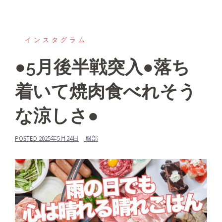
インスタグラム
●5月後半戦突入●落ち
着いて焼肉食べれそう
な涼しさ●
POSTED
2025年5月24日
服部