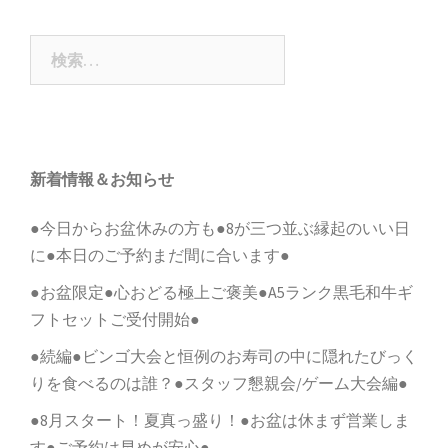
ゲ
ー
検
シ
索:
ョ
ン
新着情報＆お知らせ
●今日からお盆休みの方も●8が三つ並ぶ縁起のいい日
に●本日のご予約まだ間に合います●
●お盆限定●心おどる極上ご褒美●A5ランク黒毛和牛ギ
フトセットご受付開始●
●続編●ビンゴ大会と恒例のお寿司の中に隠れたびっく
りを食べるのは誰？●スタッフ懇親会/ゲーム大会編●
●8月スタート！夏真っ盛り！●お盆は休まず営業しま
す●ご予約は早めが安心●