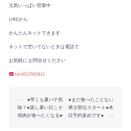
元気いっぱい営業中
LINEから
かんたんネットできます
ネットで空いてないときは電話で
お気軽に お問合せください
tel:0527092911
投
⟵
●早くも夏バテ気
●まだ食べたことない
稿
味？●蒸し暑い日こそ
希少部位スタート●本
ナ
焼肉が食べたくなる●
日予約多めです●
⟶
ビ