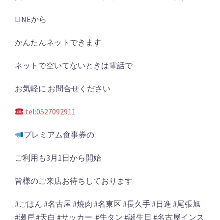
LINEから
かんたんネットできます
ネットで空いてないときは電話で
お気軽に お問合せください
tel:0527092911
プレミアム食事券の
ご利用も3月1日から開始
皆様のご来店お待ちしております
#
ごはん
#
名古屋
#
焼肉
#
名東区
#
長久手
#
日進
#
尾張旭
#
瀬戸
#
天白
#
サッカー
#
牛タン
#
誕生日
#
名古屋インス