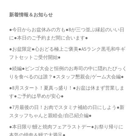
新着情報＆お知らせ
●今日からお盆休みの方も●8が三つ並ぶ縁起のいい日
に●本日のご予約まだ間に合います●
●お盆限定●心おどる極上ご褒美●A5ランク黒毛和牛ギ
フトセットご受付開始●
●続編●ビンゴ大会と恒例のお寿司の中に隠れたびっく
りを食べるのは誰？●スタッフ懇親会/ゲーム大会編●
●8月スタート！夏真っ盛り！●お盆は休まず営業しま
す●ご予約は早めが安心●
●7月最後の日！お肉でスタミナ補給の日にしよう●新
スタッフちゃんと親睦会/自己紹介編●
●本日限り!鰻と焼肉フェアラストデー●お祭り帰りに
本気の焼肉＆鰻で大満足●