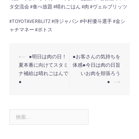
タ交流会
#
食べ放題
#
晴れごはん
#
肉
#ヴェルブリッツ
#TOYOTAVERBLITZ
#侍ジャパン #中村優斗選手 #金シ
ャチマネー #ポトス
投
⟵
●明日は肉の日！
●お客さんの気持ちを
稿
夏本番に向けてスタミ
体感●今日は肉の日旨
ナ
ナ補給は晴れごはんで
いお肉を頬張ろう
●
●
⟶
ビ
ゲ
ー
シ
検
ョ
索:
ン