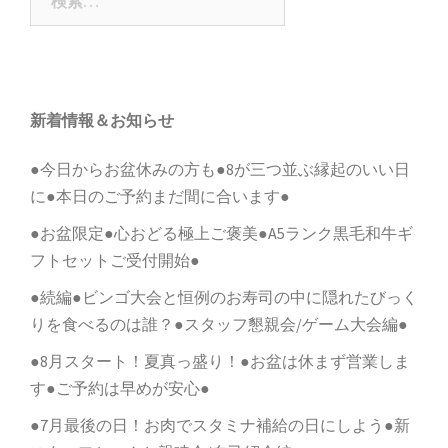
ョ
索:
ン
新着情報＆お知らせ
●今日からお盆休みの方も●8が三つ並ぶ縁起のいい日
に●本日のご予約まだ間に合います●
●お盆限定●心おどる極上ご褒美●A5ランク黒毛和牛ギ
フトセットご受付開始●
●続編●ビンゴ大会と恒例のお寿司の中に隠れたびっく
りを食べるのは誰？●スタッフ懇親会/ゲーム大会編●
●8月スタート！夏真っ盛り！●お盆は休まず営業しま
す●ご予約は早めが安心●
●7月最後の日！お肉でスタミナ補給の日にしよう●新