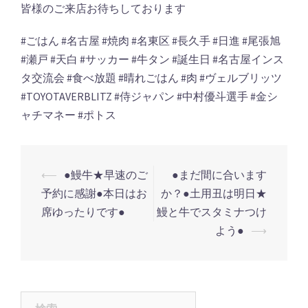
皆様のご来店お待ちしております
#ごはん #名古屋 #焼肉 #名東区 #長久手 #日進 #尾張旭
#瀬戸 #天白 #サッカー #牛タン #誕生日 #名古屋インス
タ交流会 #食べ放題 #晴れごはん #肉 #ヴェルブリッツ
#TOYOTAVERBLITZ #侍ジャパン #中村優斗選手 #金シ
ャチマネー #ポトス
投
⟵
●鰻牛★早速のご
●まだ間に合います
稿
予約に感謝●本日はお
か？●土用丑は明日★
ナ
席ゆったりです●
鰻と牛でスタミナつけ
よう●
⟶
ビ
ゲ
ー
シ
検