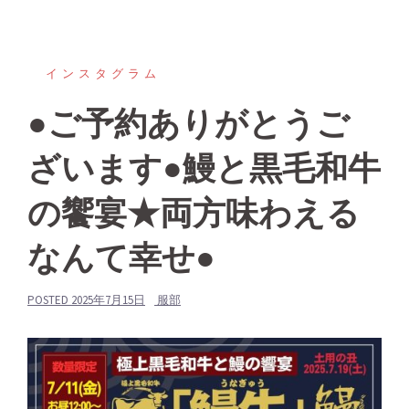
インスタグラム
●ご予約ありがとうご
ざいます●鰻と黒毛和牛
の饗宴★両方味わえる
なんて幸せ●
POSTED
2025年7月15日
服部