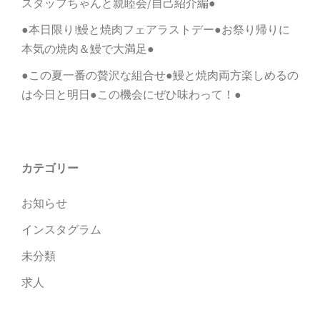
スタッフちゃんと親睦会/自己紹介編●
●本日限り!鰻と焼肉フェアラストデー●お祭り帰りに
本気の焼肉＆鰻で大満足●
●この夏一番の贅沢な組合せ●鰻と焼肉両方楽しめるの
は今日と明日●この機会にぜひ味わって！●
カテゴリー
お知らせ
インスタグラム
未分類
求人