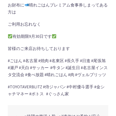
お財布に
晴れごはんプレミアム食事券しまってある
方は
ご利用お忘れなく
有効期限
9
月
30
日です
皆様のご来店お待ちしております
#
ごはん
#
名古屋
#
焼肉
#
名東区
#
長久手
#
日進
#
尾張旭
#
瀬戸
#
天白
#
サッカー
#
牛タン
#
誕生日
#
名古屋インス
タ交流会
#
食べ放題
#
晴れごはん
#
肉
#
ヴェルブリッツ
#TOYOTAVERBLITZ #
侍ジャパン
#
中村優斗選手
#
金シ
ャチマネー
#
ポトス
#ぐっさん家