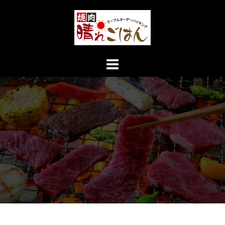
コ
ン
テ
ン
ツ
へ
ス
キ
ッ
プ