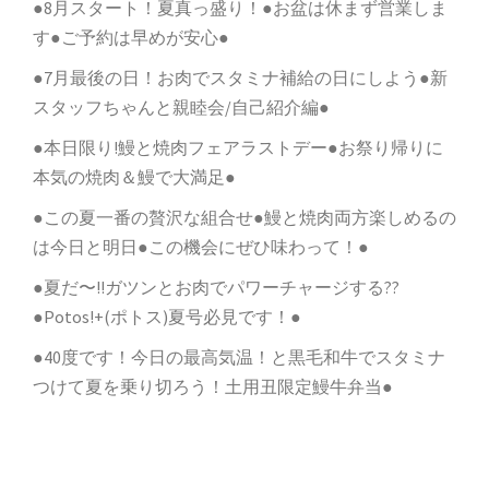
●8月スタート！夏真っ盛り！●お盆は休まず営業しま
す●ご予約は早めが安心●
●7月最後の日！お肉でスタミナ補給の日にしよう●新
スタッフちゃんと親睦会/自己紹介編●
●本日限り!鰻と焼肉フェアラストデー●お祭り帰りに
本気の焼肉＆鰻で大満足●
●この夏一番の贅沢な組合せ●鰻と焼肉両方楽しめるの
は今日と明日●この機会にぜひ味わって！●
●夏だ〜!!ガツンとお肉でパワーチャージする??
●Potos!+(ポトス)夏号必見です！●
●40度です！今日の最高気温！と黒毛和牛でスタミナ
つけて夏を乗り切ろう！土用丑限定鰻牛弁当●