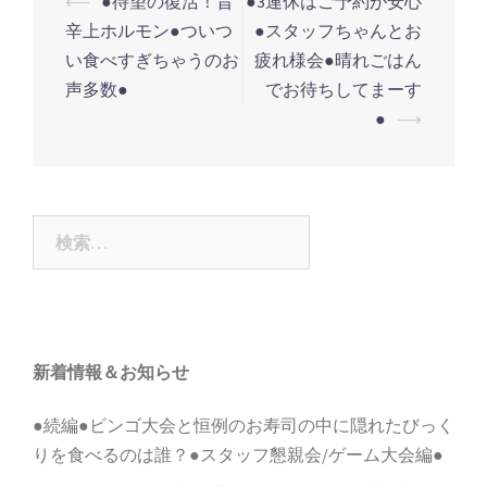
投
⟵
●待望の復活！旨
●3連休はご予約が安心
稿
辛上ホルモン●ついつ
●スタッフちゃんとお
ナ
い食べすぎちゃうのお
疲れ様会●晴れごはん
声多数●
でお待ちしてまーす
ビ
●
⟶
ゲ
ー
シ
ョ
検
ン
索:
新着情報＆お知らせ
●続編●ビンゴ大会と恒例のお寿司の中に隠れたびっく
りを食べるのは誰？●スタッフ懇親会/ゲーム大会編●