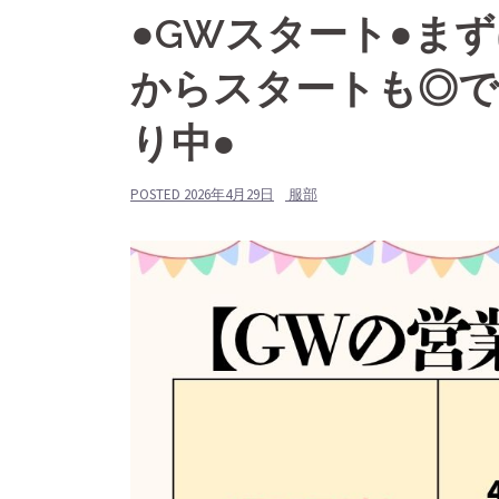
●GWスタート●ま
からスタートも◎で
り中●
POSTED
2026年4月29日
服部