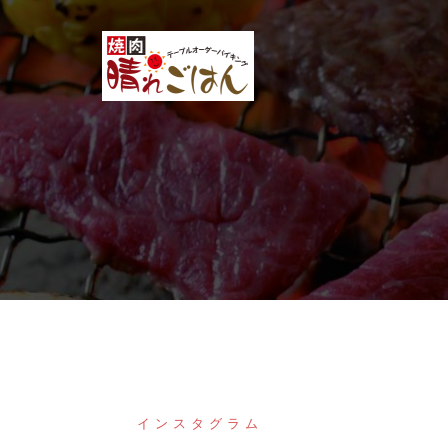
コ
ン
テ
ン
ツ
へ
ス
キ
ッ
プ
インスタグラム