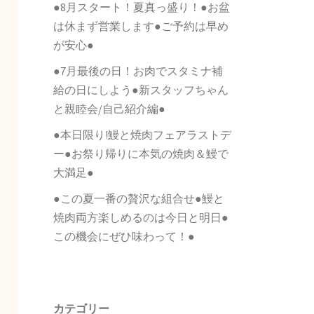
●8月スタート！夏真っ盛り！●お盆
は休まず営業します●ご予約は早め
が安心●
●7月最後の日！お肉でスタミナ補
給の日にしよう●新スタッフちゃん
と親睦会/自己紹介編●
●本日限り!鰻と焼肉フェアラストデ
ー●お祭り帰りに本気の焼肉＆鰻で
大満足●
●この夏一番の贅沢な組合せ●鰻と
焼肉両方楽しめるのは今日と明日●
この機会にぜひ味わって！●
カテゴリー