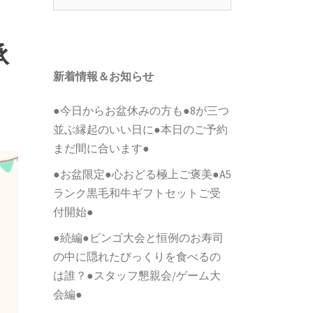
索:
承
新着情報＆お知らせ
●今日からお盆休みの方も●8が三つ
並ぶ縁起のいい日に●本日のご予約
まだ間に合います●
●お盆限定●心おどる極上ご褒美●A5
ランク黒毛和牛ギフトセットご受
付開始●
●続編●ビンゴ大会と恒例のお寿司
の中に隠れたびっくりを食べるの
は誰？●スタッフ懇親会/ゲーム大
会編●