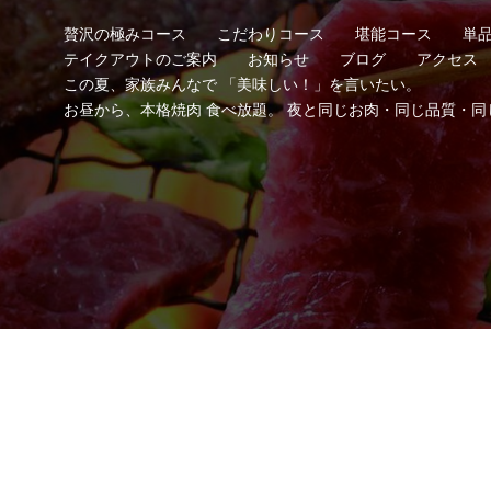
贅沢の極みコース
こだわりコース
堪能コース
単
テイクアウトのご案内
お知らせ
ブログ
アクセス
この夏、家族みんなで 「美味しい！」を言いたい。
お昼から、本格焼肉 食べ放題。 夜と同じお肉・同じ品質・同