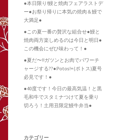
●本日限り!鰻と焼肉フェアラストデ
ー●お祭り帰りに本気の焼肉＆鰻で
大満足●
●この夏一番の贅沢な組合せ●鰻と
焼肉両方楽しめるのは今日と明日●
この機会にぜひ味わって！●
●夏だ〜!!ガツンとお肉でパワーチ
ャージする??●Potos!+(ポトス)夏号
必見です！●
●40度です！今日の最高気温！と黒
毛和牛でスタミナつけて夏を乗り
切ろう！土用丑限定鰻牛弁当●
カテゴリー