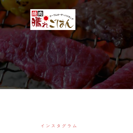
コ
ン
テ
ン
ツ
へ
ス
キ
ッ
プ
インスタグラム