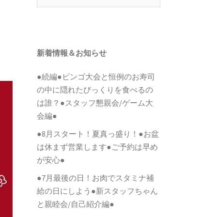
索:
新着情報＆お知らせ
●続編●ビンゴ大会と恒例のお寿司
の中に隠れたびっくりを食べるの
は誰？●スタッフ懇親会/ゲーム大
会編●
●8月スタート！夏真っ盛り！●お盆
は休まず営業します●ご予約は早め
が安心●
●7月最後の日！お肉でスタミナ補
給の日にしよう●新スタッフちゃん
と親睦会/自己紹介編●