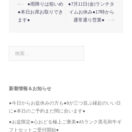
投
⟵
●雨降りは狙いめ
●7月11日(金)ランチタ
稿
●本日お席お取りでき
イムお休み●17時から
ナ
ます●
通常通り営業●
⟶
ビ
ゲ
ー
検
シ
索:
ョ
ン
新着情報＆お知らせ
●今日からお盆休みの方も●8が三つ並ぶ縁起のいい日
に●本日のご予約まだ間に合います●
●お盆限定●心おどる極上ご褒美●A5ランク黒毛和牛ギ
フトセットご受付開始●