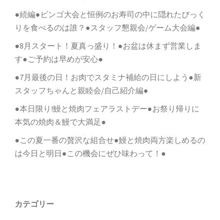
●続編●ビンゴ大会と恒例のお寿司の中に隠れたびっく
りを食べるのは誰？●スタッフ懇親会/ゲーム大会編●
●8月スタート！夏真っ盛り！●お盆は休まず営業しま
す●ご予約は早めが安心●
●7月最後の日！お肉でスタミナ補給の日にしよう●新
スタッフちゃんと親睦会/自己紹介編●
●本日限り!鰻と焼肉フェアラストデー●お祭り帰りに
本気の焼肉＆鰻で大満足●
●この夏一番の贅沢な組合せ●鰻と焼肉両方楽しめるの
は今日と明日●この機会にぜひ味わって！●
カテゴリー